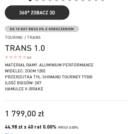
360°
ZOBACZ 3D
Przejdź
na
DO 10 RAT RRSO 0% Z ODROCZENIEM
początek
TOURING / TRANS
galerii
TRANS 1.0
0.0
MATERIAŁ RAMY: ALUMINIUM PERFORMANCE
WIDELEC: ZOOM 120E
PRZERZUTKA TYŁ: SHIMANO TOURNEY TY300
ILOŚĆ BIEGÓW: 3X7
HAMULCE V-BRAKE
1 799,00 zł
44.98 zł x 40 rat 0.00%
RRSO 0.00%