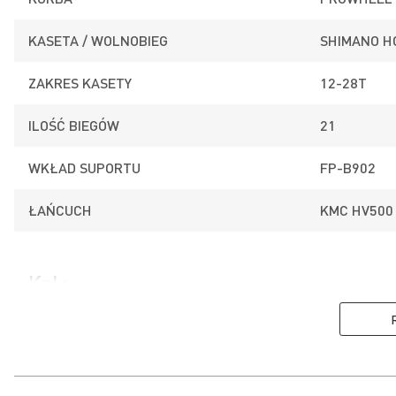
KASETA / WOLNOBIEG
SHIMANO H
ZAKRES KASETY
12-28T
ILOŚĆ BIEGÓW
21
WKŁAD SUPORTU
FP-B902
ŁAŃCUCH
KMC HV500
Koła
PIASTA PRZÓD
SHIMANO N
PIASTA TYŁ
SHIMANO T