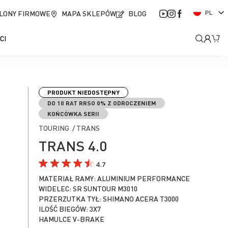
J
LONY FIRMOWE
MAPA SKLEPÓW
BLOG
PL
ę
z
Moje
Mó
CI
y
k
kont
PRODUKT NIEDOSTĘPNY
DO 10 RAT RRSO 0% Z ODROCZENIEM
KOŃCÓWKA SERII
TOURING / TRANS
TRANS 4.0
4.7
MATERIAŁ RAMY: ALUMINIUM PERFORMANCE
WIDELEC: SR SUNTOUR M3010
PRZERZUTKA TYŁ: SHIMANO ACERA T3000
ILOŚĆ BIEGÓW: 3X7
HAMULCE V-BRAKE