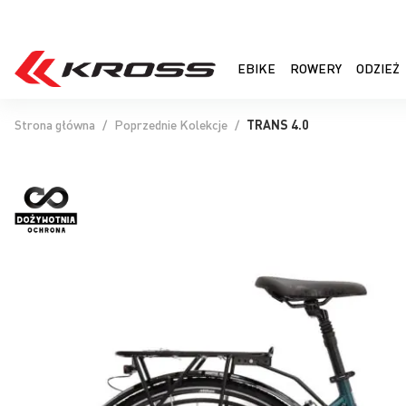
EBIKE
ROWERY
ODZIEŻ
Strona główna
Poprzednie Kolekcje
TRANS 4.0
Przejdź
na
koniec
galerii