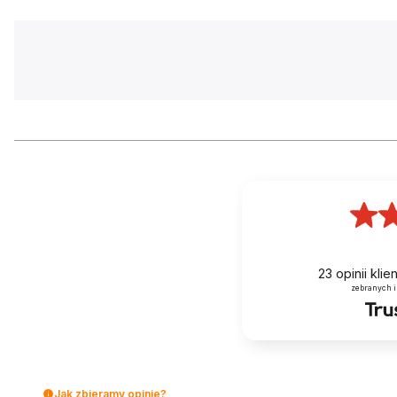
OPONY
WANDA P10
OBRĘCZE
ALUMINIUM
MAKSYMALNA SZEROKOŚĆ OPONY (MM)
52
Hamulce
HAMULEC PRZÓD
V-BRAKE
HI-STRENGTH CARRY RACK
Tylny bagażnik o wytrzymałej konstrukcji umożliwia
bezpieczne przewożenie nawet bardzo ciężkiego
HAMULEC TYŁ
V-BRAKE
bagażu.
23
opinii kli
zebranych i
DŹWIGNIE HAMULCA
SHIMANO A
RHS SYSTEM
W celu maksymalnej ochrony naszych ram
Komponenty
stworzyliśmy system wymiennych haków, które w
razie uszkodzenia można łatwo i szybko wymienić.
Aby ograniczyć możliwość uszkodzenia ramy do
Jak zbieramy opinie?