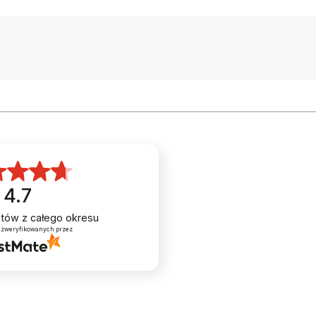
24 28X1,5
linki w trakcie jazdy w terenie.
Amortyzowany widelec SR Suntour ze skokiem 50 mm
sprawi, że bez problemu dojedziesz do miejsca
docelowego bez martwienia się o krawężniki czy kostk
brukową. W lesie natomiast możliwa będzie jazda bez
obaw o kamienie czy korzenie.
POWDER COATED
Malowanie polegające na nakładaniu
naelektryzowanych cząstek farby proszkowej na
4.7
aluminium, które wymaga obróbki termicznej. Po
spieczeniu, powierzchnia lakieru tworzy idealnie
gładką powłokę wyjątkowo odporną na uszkodzenia
entów
z całego okresu
mechaniczne.
 zweryfikowanych przez
CERA ST-EF500