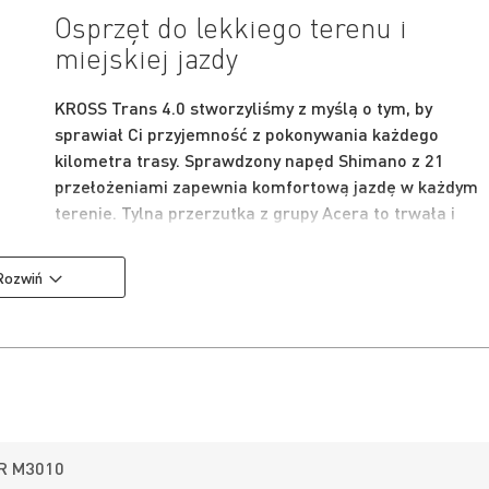
Osprzęt do lekkiego terenu i
miejskiej jazdy
KROSS Trans 4.0 stworzyliśmy z myślą o tym, by
sprawiał Ci przyjemność z pokonywania każdego
kilometra trasy. Sprawdzony napęd Shimano z 21
przełożeniami zapewnia komfortową jazdę w każdym
terenie. Tylna przerzutka z grupy Acera to trwała i
sprawdzona konstrukcja, która zapewnia płynną i
responsywną zmianę przełożeń niezależnie od
Rozwiń
warunków na trasie.
By zapewnić pewność hamowania w każdych warunka
zamontowane zostały hydrauliczne hamulce tarczowe
Shimano. Zapewniają one dużą większą siłę hamowani
niż klasyczne hamulce v-brake. To także dużo większa 
precyzyjniejsza modulacja siły hamowania niż w
przypadku mechanicznych hamulców tarczowych.
R M3010