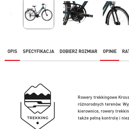
Przejdź
na
początek
galerii
OPIS
SPECYFIKACJA
DOBIERZ ROZMIAR
OPINIE
RA
Rowery trekkingowe Kross 
różnorodnych terenów. Wy
kierownice, rowery trekki
także pełną kontrolę i ni