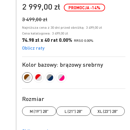
2 999,00 zł
PROMOCJA
-14
%
3 499,00 zł
Najniższa cena z 30 dni przed obniżką:
3 499,00 zł
Cena katalogowa:
3 499,00 zł
74.98 zł x 40 rat 0.00%
RRSO 0.00%
Oblicz raty
Kolor bazowy: brązowy srebrny
Rozmiar
M (19") 28"
L (21") 28"
XL (23") 28"