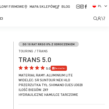
J
LONY FIRMOWE
MAPA SKLEPÓW
BLOG
PL
ę
z
Moje
Mó
CI
y
k
kont
DO 10 RAT RRSO 0% Z ODROCZENIEM
TOURING / TRANS
TRANS 5.0
5.0
Bestseller
MATERIAŁ RAMY: ALUMINIUM LITE
WIDELEC: SR SUNTOUR NEX HLO
PRZERZUTKA TYŁ: SHIMANO CUES U3020
ILOŚĆ BIEGÓW: 2X9
HYDRAULICZNE HAMULCE TARCZOWE