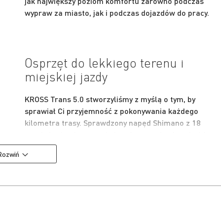
jak największy poziom komfortu zarówno podczas
wypraw za miasto, jak i podczas dojazdów do pracy.
Osprzęt do lekkiego terenu i
miejskiej jazdy
KROSS Trans 5.0 stworzyliśmy z myślą o tym, by
sprawiał Ci przyjemność z pokonywania każdego
kilometra trasy. Sprawdzony napęd Shimano z 18
przełożeniami zapewnia komfortową jazdę w każdym
terenie. Tylna przerzutka z grupy Cues to trwała i
Rozwiń
sprawdzona konstrukcja, która zapewnia płynną i
responsywną zmianę przełożeń niezależnie od
warunków na trasie.
By zapewnić pewność hamowania w każdych warunka
zamontowane zostały hydrauliczne hamulce tarczowe
Shimano. Zapewniają one dużą większą siłę hamowani