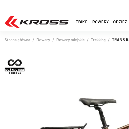
EBIKE
ROWERY
ODZIEŻ
Strona główna
Rowery
Rowery miejskie
Trekking
TRANS 5
Przejdź
na
koniec
galerii