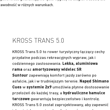
ezawodność w różnych warunkach.
KROSS TRANS 5.0
KROSS Trans 5.0 to rower turystyczny łączący cechy
przydatne podczas rekreacyjnych wypraw, jak i
codziennego zastosowania.
Lekka, aluminiowa
rama
oraz
amortyzowany widelec SR
Suntour
zapewniają komfort jazdy zarówno po
asfalcie, jak i w trudniejszym terenie.
Napęd Shimano
Cues
w
systemie 2x9
umożliwia płynne dostosowanie
przełożeń do każdej trasy, a
hydrauliczne hamulce
tarczowe
gwarantują bezpieczeństwo i kontrolę.
KROSS Trans 5.0 został zaprojektowany, aby zapewnić