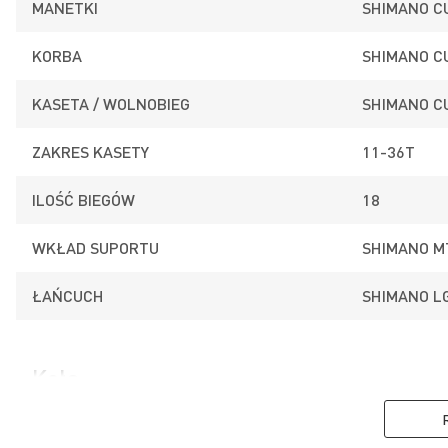
MANETKI
SHIMANO C
KORBA
SHIMANO C
KASETA / WOLNOBIEG
SHIMANO C
ZAKRES KASETY
11-36T
ILOŚĆ BIEGÓW
18
WKŁAD SUPORTU
SHIMANO M
ŁAŃCUCH
SHIMANO L
Koła
PIASTA PRZÓD
SHIMANO N