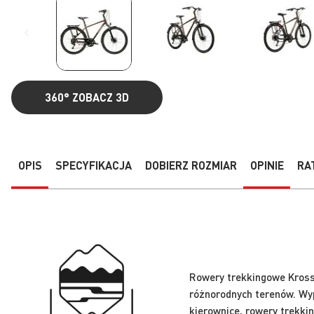
360°
ZOBACZ 3D
Przejdź
na
początek
galerii
OPIS
SPECYFIKACJA
DOBIERZ ROZMIAR
OPINIE
RA
Rowery trekkingowe Kross 
różnorodnych terenów. Wy
kierownice, rowery trekki