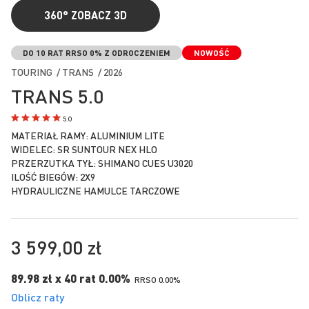
360°
ZOBACZ 3D
Przejdź
na
DO 10 RAT RRSO 0% Z ODROCZENIEM
NOWOŚĆ
początek
TOURING / TRANS / 2026
galerii
TRANS 5.0
5.0
MATERIAŁ RAMY: ALUMINIUM LITE
WIDELEC: SR SUNTOUR NEX HLO
PRZERZUTKA TYŁ: SHIMANO CUES U3020
ILOŚĆ BIEGÓW: 2X9
HYDRAULICZNE HAMULCE TARCZOWE
3 599,00 zł
89.98 zł x 40 rat 0.00%
RRSO 0.00%
Oblicz raty