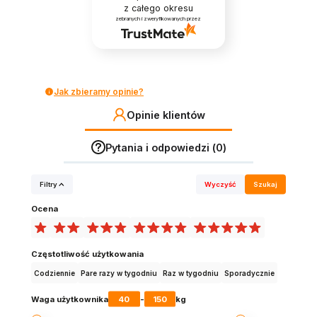
z całego okresu
zebranych i zweryfikowanych przez
Jak zbieramy opinie?
Opinie klientów
Pytania i odpowiedzi (0)
Filtry
Wyczyść
Szukaj
Ocena
Częstotliwość użytkowania
Codziennie
Pare razy w tygodniu
Raz w tygodniu
Sporadycznie
40
150
Waga użytkownika
-
kg