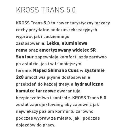
KROSS TRANS 5.0
KROSS Trans 5.0 to rower turystyczny łączący
cechy przydatne podczas rekreacyjnych
wypraw, jak i codziennego
zastosowania.
Lekka, aluminiowa
rama
oraz
amortyzowany widelec SR
Suntour
zapewniają komfort jazdy zarówno
po asfalcie, jak i w trudniejszym
terenie.
Napęd Shimano Cues
w
systemie
2x8
umożliwia płynne dostosowanie
przełożeń do każdej trasy, a
hydrauliczne
hamulce tarczowe
gwarantują
bezpieczeństwo i kontrolę. KROSS Trans 5.0
został zaprojektowany, aby zapewnić jak
największy poziom komfortu zarówno
podczas wypraw za miasto, jak i podczas
dojazdów do pracy.