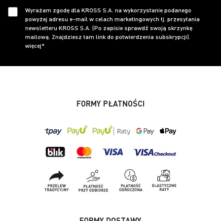
Wyrażam zgodę dla KROSS S.A. na wykorzystanie podanego
powyżej adresu e-mail w celach marketingowych tj. przesyłania
newsletteru KROSS S.A. (Po zapisie sprawdź swoją skrzynkę
mailową. Znajdziesz tam link do potwierdzenia subskrypcji).
więcej*
FORMY PŁATNOŚCI
FORMY DOSTAWY