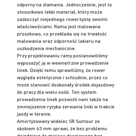
odporny na złamania. Jednocześnie, jest to
stosunkowo lekki materiał, który może
zaskoczyć niejednego rowerzystę swoimi
właściwościami. Rama jest malowana
proszkowo, co przekłada się na trwałość
malowania oraz odporność lakieru na
uszkodzenia mechaniczne.
Przy projektowaniu ramy postanowiliśmy
wyposażyć ją w wewnętrzne prowadzenie
linek. Dzięki temu sprawiliśmy, że rower
wygląda estetycznie i schludnie, przez co
może stanowić doskonały środek dojazdowy
do pracy dla wielu osób. Ten system
prowadzenia linek pozwolił nam także na
zmniejszenie ryzyka zerwania linki w trakcie
jazdy w terenie.
Amortyzowany widelec SR Suntour ze
skokiem 63 mm sprawi, że bez problemu
dojedziesz do miejsca docelowego bez