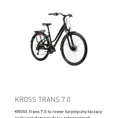
KROSS TRANS 7.0
KROSS Trans 7.0 to rower turystyczny łączący
cechy przydatne podczas rekreacyjnych