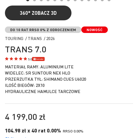
360°
ZOBACZ 3D
Przejdź
na
DO 10 RAT RRSO 0% Z ODROCZENIEM
NOWOŚĆ
początek
TOURING / TRANS / 2026
galerii
TRANS 7.0
Bestseller
5.0
MATERIAŁ RAMY: ALUMINIUM LITE
WIDELEC: SR SUNTOUR NEX HLO
PRZERZUTKA TYŁ: SHIMANO CUES U6020
ILOŚĆ BIEGÓW: 2X10
HYDRAULICZNE HAMULCE TARCZOWE
4 199,00 zł
104.98 zł x 40 rat 0.00%
RRSO 0.00%