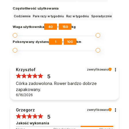
Częstotliwość użytkowania
Codziennie
Pare razy w tygodniu
Raz w tygodniu
Sporadycznie
40
150
Waga użytkownika
-
kg
1
100
Pokonywany dystans
-
km
Krzysztof
zweryfikowano
5
Córka zadowolona. Rower bardzo dobrze
zapakowany.
6/16/2026
Grzegorz
zweryfikowano
5
Jakość wykonania