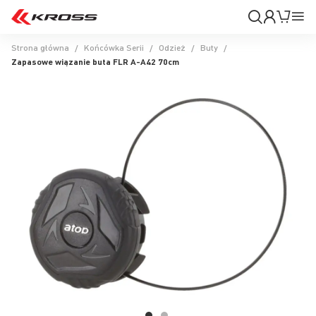
Moje
Mój k
Pr
konto
Na
Strona główna
Końcówka Serii
Odzież
Buty
Zapasowe wiązanie buta FLR A-A42 70cm
Przejdź
na
koniec
galerii