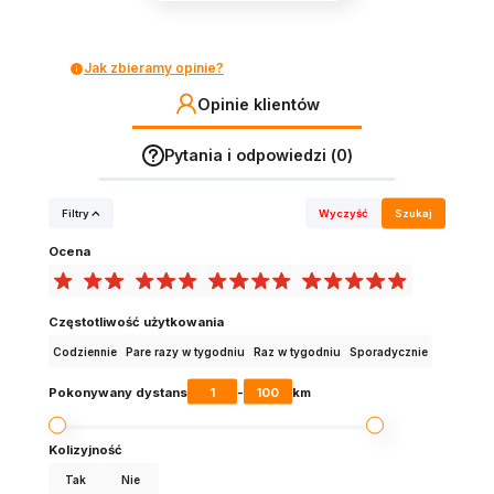
Jak zbieramy opinie?
Opinie klientów
Pytania i odpowiedzi (0)
Filtry
Wyczyść
Szukaj
Ocena
Częstotliwość użytkowania
Codziennie
Pare razy w tygodniu
Raz w tygodniu
Sporadycznie
1
100
Pokonywany dystans
-
km
Kolizyjność
Tak
Nie