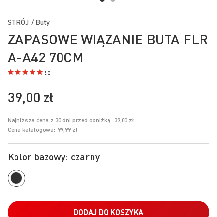
Przejdź
na
STRÓJ / Buty
początek
ZAPASOWE WIĄZANIE BUTA FLR
galerii
A-A42 70CM
5.0
39,00 zł
Najniższa cena z 30 dni przed obniżką:
39,00 zł
Cena katalogowa:
99,99 zł
Kolor bazowy: czarny
DODAJ DO KOSZYKA