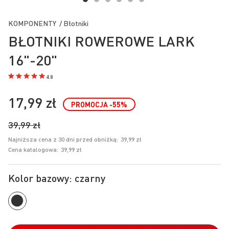
Przejdź
na
KOMPONENTY / Błotniki
początek
BŁOTNIKI ROWEROWE LARK
galerii
16"-20"
4.8
17,99 zł
PROMOCJA
-55
%
39,99 zł
Najniższa cena z 30 dni przed obniżką:
39,99 zł
Cena katalogowa:
39,99 zł
Kolor bazowy: czarny