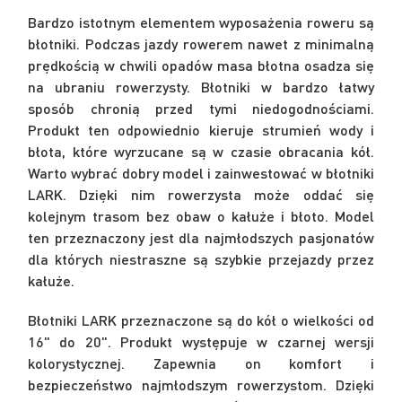
Bardzo istotnym elementem wyposażenia roweru są
błotniki. Podczas jazdy rowerem nawet z minimalną
prędkością w chwili opadów masa błotna osadza się
na ubraniu rowerzysty. Błotniki w bardzo łatwy
sposób chronią przed tymi niedogodnościami.
Produkt ten odpowiednio kieruje strumień wody i
błota, które wyrzucane są w czasie obracania kół.
Warto wybrać dobry model i zainwestować w błotniki
LARK. Dzięki nim rowerzysta może oddać się
kolejnym trasom bez obaw o kałuże i błoto. Model
ten przeznaczony jest dla najmłodszych pasjonatów
dla których niestraszne są szybkie przejazdy przez
kałuże.
Błotniki LARK przeznaczone są do kół o wielkości od
16" do 20". Produkt występuje w czarnej wersji
kolorystycznej. Zapewnia on komfort i
bezpieczeństwo najmłodszym rowerzystom. Dzięki