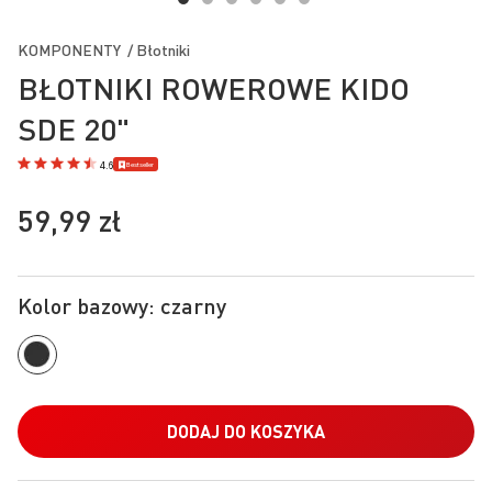
Przejdź
na
KOMPONENTY / Błotniki
początek
BŁOTNIKI ROWEROWE KIDO
galerii
SDE 20"
Bestseller
4.6
59,99 zł
Kolor bazowy: czarny
DODAJ DO KOSZYKA