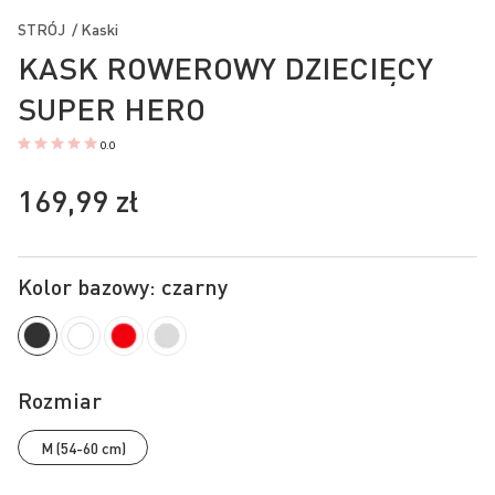
na
STRÓJ / Kaski
początek
KASK ROWEROWY DZIECIĘCY
galerii
SUPER HERO
0.0
169,99 zł
Kolor bazowy: czarny
Rozmiar
M (54-60 cm)