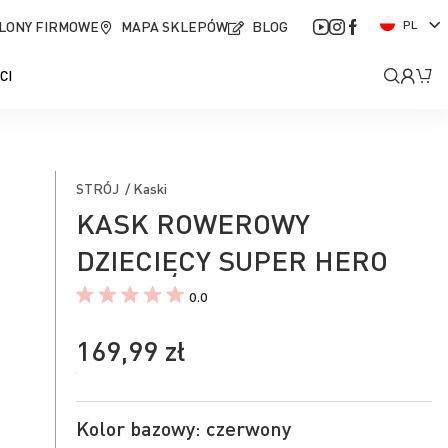
J
LONY FIRMOWE
MAPA SKLEPÓW
BLOG
PL
ę
z
Moje
Mó
CI
y
k
kont
STRÓJ / Kaski
KASK ROWEROWY
DZIECIĘCY SUPER HERO
0.0
169,99 zł
Kolor bazowy: czerwony