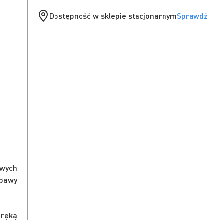
Dostępność w sklepie stacjonarnym
Sprawdź
owych
abawy
 ręką