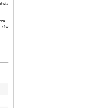
atwia
rza i
ników