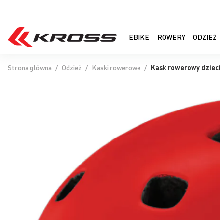
EBIKE
ROWERY
ODZIEŻ
Strona główna
Odzież
Kaski rowerowe
Kask rowerowy dziec
Przejdź
na
koniec
galerii