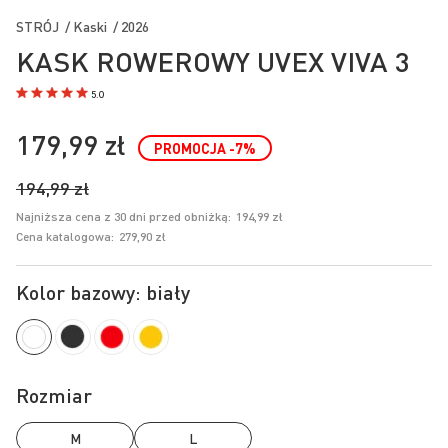
na
STRÓJ / Kaski / 2026
początek
KASK ROWEROWY UVEX VIVA 3
galerii
5.0
179,99 zł
PROMOCJA
-7
%
194,99 zł
Najniższa cena z 30 dni przed obniżką:
194,99 zł
Cena katalogowa:
279,90 zł
Kolor bazowy: biały
Rozmiar
M
L