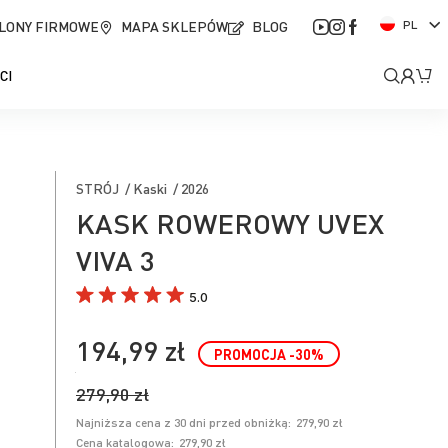
J
LONY FIRMOWE
MAPA SKLEPÓW
BLOG
PL
ę
z
Moje
Mó
CI
y
k
kont
STRÓJ / Kaski / 2026
KASK ROWEROWY UVEX
VIVA 3
5.0
194,99 zł
PROMOCJA
-30
%
279,90 zł
Najniższa cena z 30 dni przed obniżką:
279,90 zł
Cena katalogowa:
279,90 zł