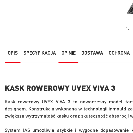
Przejdź
na
początek
galerii
OPIS
SPECYFIKACJA
OPINIE
DOSTAWA
OCHRONA
KASK ROWEROWY UVEX VIVA 3
Kask rowerowy UVEX VIVA 3 to nowoczesny model łącz
designem. Konstrukcja wykonana w technologii inmould za
zwiększa wytrzymałość kasku oraz skuteczność absorpcji w
System IAS umożliwia szybkie i wygodne dopasowanie