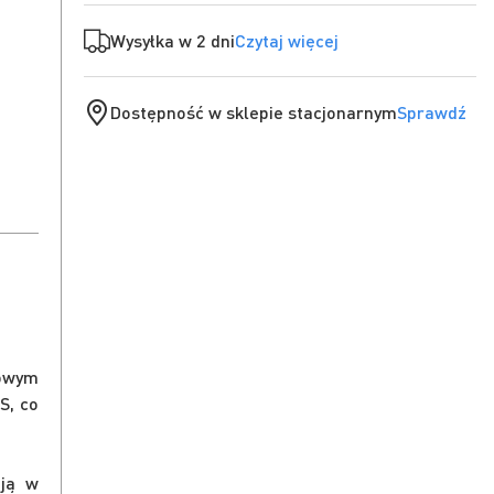
Wysyłka w 2 dni
Czytaj więcej
Dostępność w sklepie stacjonarnym
Sprawdź
towym
S, co
ają w