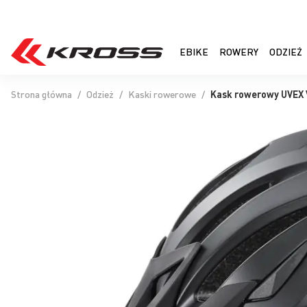
EBIKE
ROWERY
ODZIEŻ
Strona główna
Odzież
Kaski rowerowe
Kask rowerowy UVEX 
Przejdź
na
koniec
galerii