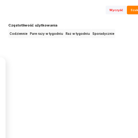
Wyczyść
Szuk
Częstotliwość użytkowania
Codziennie
Pare razy w tygodniu
Raz w tygodniu
Sporadycznie