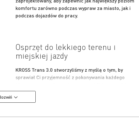
zaprojektowany, aby zapewnić jak największy poziom
komfortu zarówno podczas wypraw za miasto, jak i
podczas dojazdów do pracy.
Osprzęt do lekkiego terenu i
miejskiej jazdy
KROSS Trans 3.0 stworzyliśmy z myślą o tym, by
sprawiał Ci przyjemność z pokonywania każdego
kilometra trasy. Sprawdzony napęd Shimano z 24
przełożeniami zapewnia komfortową jazdę w każdym
Rozwiń
terenie. Tylna przerzutka z grupy Acera to trwała i
sprawdzona konstrukcja, która zapewnia płynną i
responsywną zmianę przełożeń niezależnie od
warunków na trasie.
By hamowanie zawsze było przewidywalne, niezależni
od warunków atmosferycznych czy sytuacji na drodze