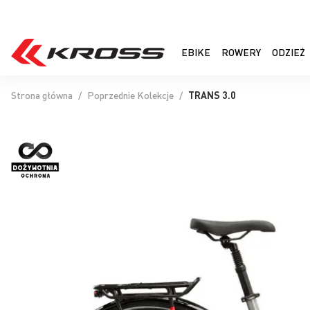
EBIKE
ROWERY
ODZIEŻ
Strona główna
Poprzednie Kolekcje
TRANS 3.0
Przejdź
na
koniec
galerii