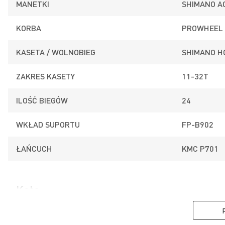
MANETKI
SHIMANO A
KORBA
PROWHEEL
KASETA / WOLNOBIEG
SHIMANO H
ZAKRES KASETY
11-32T
ILOŚĆ BIEGÓW
24
WKŁAD SUPORTU
FP-B902
ŁAŃCUCH
KMC P701
Koła
PIASTA PRZÓD
ALUMINIUM