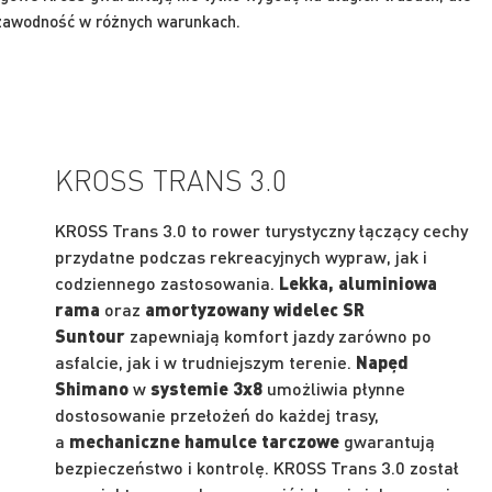
ezawodność w różnych warunkach.
KROSS TRANS 3.0
KROSS Trans 3.0 to rower turystyczny łączący cechy
przydatne podczas rekreacyjnych wypraw, jak i
codziennego zastosowania.
Lekka, aluminiowa
rama
oraz
amortyzowany widelec SR
Suntour
zapewniają komfort jazdy zarówno po
asfalcie, jak i w trudniejszym terenie.
Napęd
Shimano
w
systemie 3x8
umożliwia płynne
dostosowanie przełożeń do każdej trasy,
a
mechaniczne hamulce tarczowe
gwarantują
bezpieczeństwo i kontrolę. KROSS Trans 3.0 został