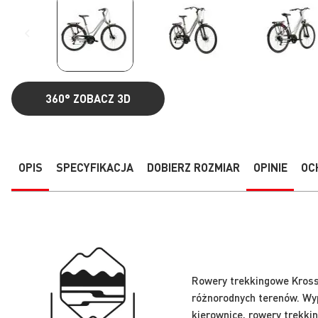
360°
ZOBACZ 3D
Przejdź
na
początek
galerii
OPIS
SPECYFIKACJA
DOBIERZ ROZMIAR
OPINIE
OC
Rowery trekkingowe Kross 
różnorodnych terenów. Wy
kierownice, rowery trekki