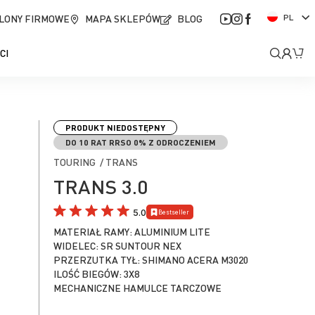
J
LONY FIRMOWE
MAPA SKLEPÓW
BLOG
PL
ę
z
Moje
Mó
CI
y
k
kont
PRODUKT NIEDOSTĘPNY
DO 10 RAT RRSO 0% Z ODROCZENIEM
TOURING / TRANS
TRANS 3.0
5.0
Bestseller
MATERIAŁ RAMY: ALUMINIUM LITE
WIDELEC: SR SUNTOUR NEX
PRZERZUTKA TYŁ: SHIMANO ACERA M3020
ILOŚĆ BIEGÓW: 3X8
MECHANICZNE HAMULCE TARCZOWE