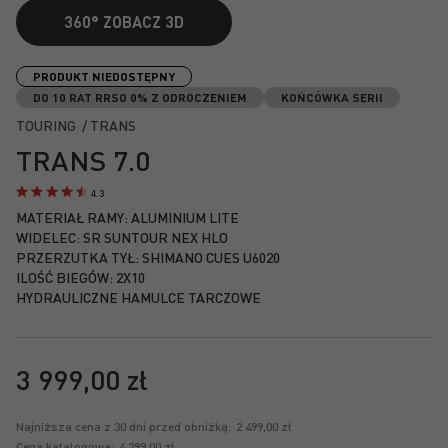
360°
ZOBACZ 3D
Przejdź
na
PRODUKT NIEDOSTĘPNY
początek
DO 10 RAT RRSO 0% Z ODROCZENIEM
KOŃCÓWKA SERII
galerii
TOURING / TRANS
TRANS 7.0
4.3
MATERIAŁ RAMY: ALUMINIUM LITE
WIDELEC: SR SUNTOUR NEX HLO
PRZERZUTKA TYŁ: SHIMANO CUES U6020
ILOŚĆ BIEGÓW: 2X10
HYDRAULICZNE HAMULCE TARCZOWE
3 999,00 zł
Najniższa cena z 30 dni przed obniżką:
2 499,00 zł
Cena katalogowa:
4 299,00 zł