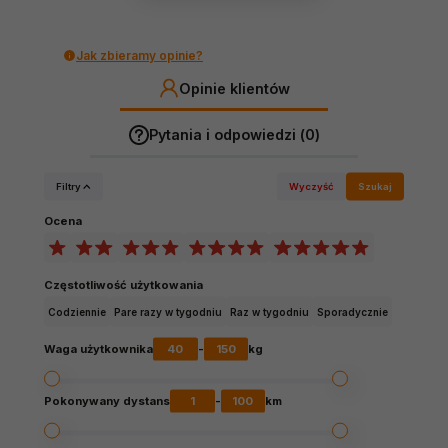
Jak zbieramy opinie?
Opinie klientów
Pytania i odpowiedzi (0)
Filtry
Wyczyść
Szukaj
Ocena
Częstotliwość użytkowania
Codziennie
Pare razy w tygodniu
Raz w tygodniu
Sporadycznie
40
150
Waga użytkownika
-
kg
1
100
Pokonywany dystans
-
km