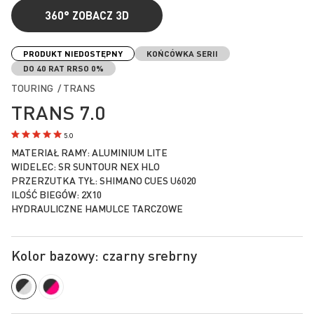
360°
ZOBACZ 3D
Przejdź
na
PRODUKT NIEDOSTĘPNY
KOŃCÓWKA SERII
początek
DO 40 RAT RRSO 0%
galerii
TOURING / TRANS
TRANS 7.0
5.0
MATERIAŁ RAMY: ALUMINIUM LITE
WIDELEC: SR SUNTOUR NEX HLO
PRZERZUTKA TYŁ: SHIMANO CUES U6020
ILOŚĆ BIEGÓW: 2X10
HYDRAULICZNE HAMULCE TARCZOWE
Kolor bazowy: czarny srebrny