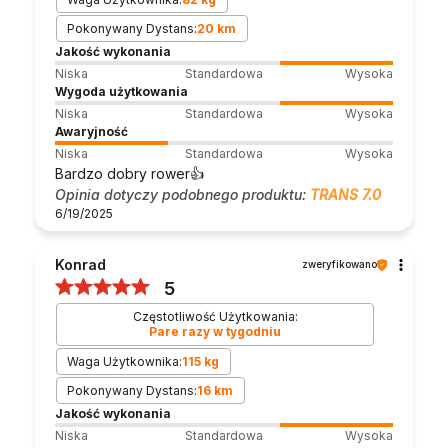
Pokonywany Dystans:
20 km
Jakość wykonania
Niska
Standardowa
Wysoka
Wygoda użytkowania
Niska
Standardowa
Wysoka
Awaryjność
Niska
Standardowa
Wysoka
Bardzo dobry rower👍️
Opinia dotyczy podobnego produktu:
TRANS 7.0
6/19/2025
Konrad
zweryfikowano
5
Częstotliwość Użytkowania:
Pare razy w tygodniu
Waga Użytkownika:
115 kg
Pokonywany Dystans:
16 km
Jakość wykonania
Niska
Standardowa
Wysoka