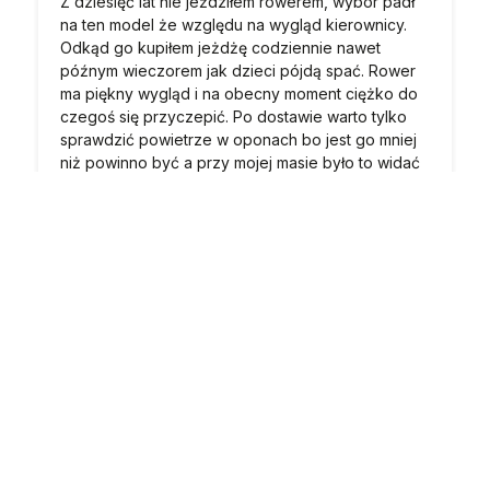
Z dziesięć lat nie jeździłem rowerem, wybór padł
na ten model że względu na wygląd kierownicy.
Odkąd go kupiłem jeżdżę codziennie nawet
późnym wieczorem jak dzieci pójdą spać. Rower
ma piękny wygląd i na obecny moment ciężko do
czegoś się przyczepić. Po dostawie warto tylko
sprawdzić powietrze w oponach bo jest go mniej
niż powinno być a przy mojej masie było to widać
po ugięciu opony.
4/29/2025
Arkadiusz
zweryfikowano
5
Częstotliwość Użytkowania:
Codziennie
Waga Użytkownika:
85 kg
Pokonywany Dystans:
42 km
Jakość wykonania
Niska
Standardowa
Wysoka
Wygoda użytkowania
Niska
Standardowa
Wysoka