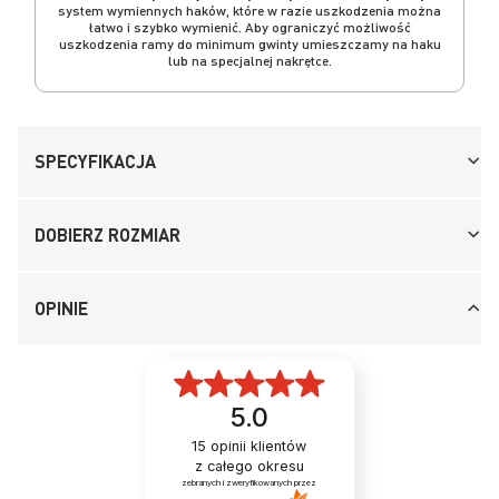
system wymiennych haków, które w razie uszkodzenia można
łatwo i szybko wymienić. Aby ograniczyć możliwość
uszkodzenia ramy do minimum gwinty umieszczamy na haku
lub na specjalnej nakrętce.
SPECYFIKACJA
DOBIERZ ROZMIAR
OPINIE
5.0
15
opinii klientów
z całego okresu
zebranych i zweryfikowanych przez