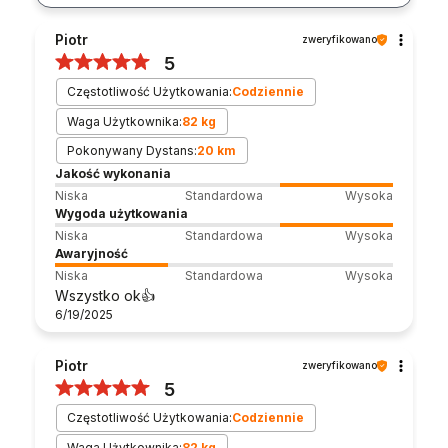
Piotr
zweryfikowano
5
Częstotliwość Użytkowania:
Codziennie
Waga Użytkownika:
82 kg
Pokonywany Dystans:
20 km
Jakość wykonania
Niska
Standardowa
Wysoka
Wygoda użytkowania
Niska
Standardowa
Wysoka
Awaryjność
Niska
Standardowa
Wysoka
Wszystko ok👍️
6/19/2025
Piotr
zweryfikowano
5
Częstotliwość Użytkowania:
Codziennie
Waga Użytkownika:
82 kg