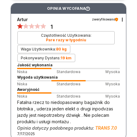
OPINIA WYCOFANA
?
Artur
zweryfikowano
1
Częstotliwość Użytkowania:
Pare razy w tygodniu
Waga Użytkownika:
80 kg
Pokonywany Dystans:
19 km
Jakość wykonania
Niska
Standardowa
Wysoka
Wygoda użytkowania
Niska
Standardowa
Wysoka
Awaryjność
Niska
Standardowa
Wysoka
Fatalna rzecz to niedopasowany bagażnik do
błotnika , uderza jeden elekt o drugi inpodvzas
jazdy jest niepotrzebny dźwięk . Nie polecam
produktu i usługi montażu .
Opinia dotyczy podobnego produktu:
TRANS 7.0
7/17/2025