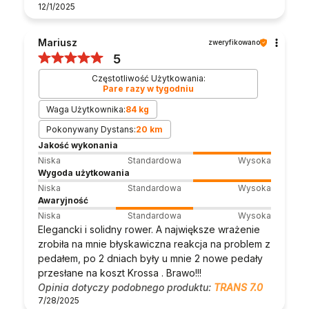
12/1/2025
Mariusz
zweryfikowano
5
Częstotliwość Użytkowania:
Pare razy w tygodniu
Waga Użytkownika:
84 kg
Pokonywany Dystans:
20 km
Jakość wykonania
Niska
Standardowa
Wysoka
Wygoda użytkowania
Niska
Standardowa
Wysoka
Awaryjność
Niska
Standardowa
Wysoka
Elegancki i solidny rower. A największe wrażenie
zrobiła na mnie błyskawiczna reakcja na problem z
pedałem, po 2 dniach były u mnie 2 nowe pedały
przesłane na koszt Krossa . Brawo!!!
Opinia dotyczy podobnego produktu:
TRANS 7.0
7/28/2025