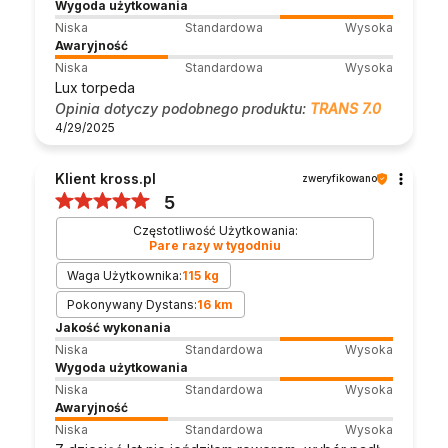
Wygoda użytkowania
Niska
Standardowa
Wysoka
Awaryjność
Niska
Standardowa
Wysoka
Lux torpeda
Opinia dotyczy podobnego produktu:
TRANS 7.0
4/29/2025
Klient kross.pl
zweryfikowano
5
Częstotliwość Użytkowania:
Pare razy w tygodniu
Waga Użytkownika:
115 kg
Pokonywany Dystans:
16 km
Jakość wykonania
Niska
Standardowa
Wysoka
Wygoda użytkowania
Niska
Standardowa
Wysoka
Awaryjność
Niska
Standardowa
Wysoka