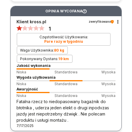
OPINIA WYCOFANA
?
Klient kross.pl
zweryfikowano
1
Częstotliwość Użytkowania:
Pare razy w tygodniu
Waga Użytkownika:
80 kg
Pokonywany Dystans:
19 km
Jakość wykonania
Niska
Standardowa
Wysoka
Wygoda użytkowania
Niska
Standardowa
Wysoka
Awaryjność
Niska
Standardowa
Wysoka
Fatalna rzecz to niedopasowany bagażnik do
błotnika , uderza jeden elekt o drugi inpodvzas
jazdy jest niepotrzebny dźwięk . Nie polecam
produktu i usługi montażu .
7/17/2025