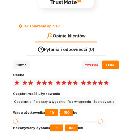
Jak zbieramy opinie?
Opinie klientów
Pytania i odpowiedzi (0)
Filtry
Wyczyść
Szukaj
Ocena
Częstotliwość użytkowania
Codziennie
Pare razy w tygodniu
Raz w tygodniu
Sporadycznie
40
150
Waga użytkownika
-
kg
1
100
Pokonywany dystans
-
km