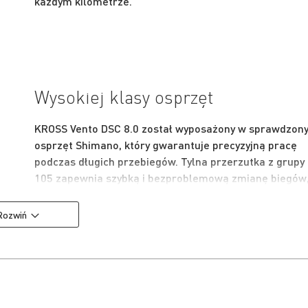
każdym kilometrze.
Wysokiej klasy osprzęt
KROSS Vento DSC 8.0 został wyposażony w sprawdzon
osprzęt Shimano, który gwarantuje precyzyjną pracę
podczas długich przebiegów. Tylna przerzutka z grupy
105 zapewnia szybką i bezproblemową zmianę biegów
a napęd w systemie 2x12 z szerokim zakresem kasety
oferuje szybką jazdę po płaskich odcinkach trasy oraz
Rozwiń
komfortową wspinaczkę na trudnych podjazdach.