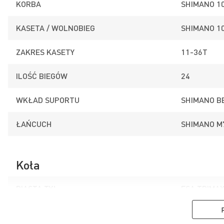
KORBA
SHIMANO 1
KASETA / WOLNOBIEG
SHIMANO 1
ZAKRES KASETY
11-36T
ILOŚĆ BIEGÓW
24
WKŁAD SUPORTU
SHIMANO B
ŁAŃCUCH
SHIMANO M
Koła
PIASTA TYŁ
FSA TRIMAX
OPONY
SCHWALBE 