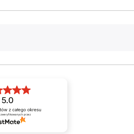
prowadzenia linek pozwolił nam także na zmniejszeni
 35
ryzyka zerwania linki w trakcie jazdy.
05 R7170
05 R7170
Aby zapewnić najlepsze wrażenia z jazdy, KROSS Vento
DSC 8.0 został wyposażony w opony Schwalbe o
05 R7120
szerokości 28 mm, które doskonale sprawdzą się w
każdych warunkach. Do tego dochodzi zaprojektowane
5.0
T70 140
z myślą o rowerach szosowych siodło zamontowane n
entów
z całego okresu
carbonowym wsporniku oraz owijka Fizik, gwarantując
 zweryfikowanych przez
T70 140
komfort jazdy nawet podczas dłuższych tras.