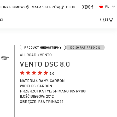
J
LONY FIRMOWE
MAPA SKLEPÓW
BLOG
PL
ę
z
Moje
Mó
CI
y
k
kont
PRODUKT NIEDOSTĘPNY
DO 40 RAT RRSO 0%
ALLROAD / VENTO
VENTO DSC 8.0
5.0
MATERIAŁ RAMY: CARBON
WIDELEC: CARBON
PRZERZUTKA TYŁ: SHIMANO 105 R7100
ILOŚĆ BIEGÓW: 2X12
OBRĘCZE: FSA TRIMAX 35