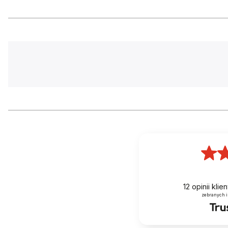
OBRĘCZE
FSA TRIMAX
MAKSYMALNA SZEROKOŚĆ OPONY (MM)
32
Hamulce
HAMULEC PRZÓD
SHIMANO 1
HAMULEC TYŁ
SHIMANO 1
DŹWIGNIE HAMULCA
SHIMANO 1
TARCZA HAMULCOWA PRZÓD
SHIMANO R
12
opinii kli
zebranych i
TARCZA HAMULCOWA TYŁ
SHIMANO R