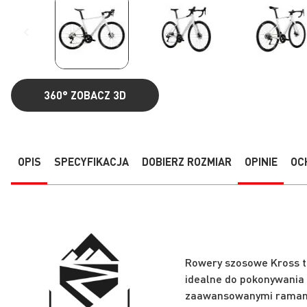
360°
ZOBACZ 3D
Przejdź
na
początek
galerii
OPIS
SPECYFIKACJA
DOBIERZ ROZMIAR
OPINIE
OC
Rowery szosowe Kross to
idealne do pokonywania 
zaawansowanymi ramami