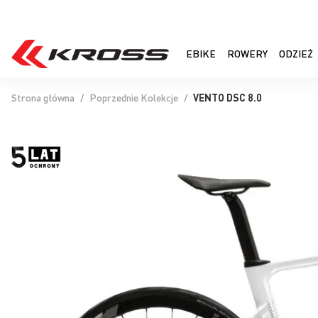
EBIKE
ROWERY
ODZIEŻ
Strona główna
Poprzednie Kolekcje
VENTO DSC 8.0
Przejdź
na
koniec
galerii