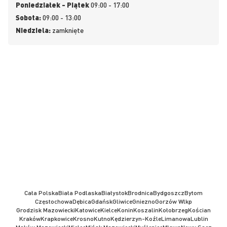
Poniedziałek - Piątek
09:00 - 17:00
Sobota:
09:00 - 13:00
Niedziela:
zamknięte
Cała Polska
Biała Podlaska
Białystok
Brodnica
Bydgoszcz
Bytom
Częstochowa
Dębica
Gdańsk
Gliwice
Gniezno
Gorzów Wlkp
Grodzisk Mazowiecki
Katowice
Kielce
Konin
Koszalin
Kołobrzeg
Kościan
Kraków
Krapkowice
Krosno
Kutno
Kędzierzyn-Koźle
Limanowa
Lublin