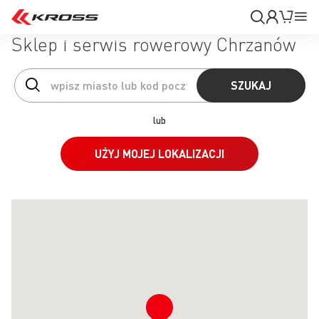
Moje
Mój k
Pr
konto
Na
Sklep i serwis rowerowy Chrzanów
SZUKAJ
lub
UŻYJ MOJEJ LOKALIZACJI