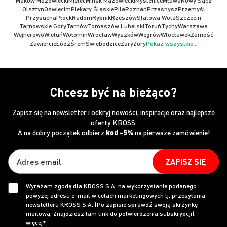
Maków Mazowiecki
Mielec
Mińsk Mazowiecki
Myślenice
Mława
Nowy Sącz
Olsztyn
Oświęcim
Piekary Śląskie
Piła
Poznań
Przasnysz
Przemyśl
Przysucha
Płock
Radom
Rybnik
Rzeszów
Stalowa Wola
Szczecin
Tarnowskie Góry
Tarnów
Tomaszów Lubelski
Toruń
Tychy
Warszawa
Wejherowo
Wieluń
Wołomin
Wrocław
Wyszków
Węgrów
Włocławek
Zamość
Zawiercie
Łódź
Śrem
Świebodzice
Żary
Żory
Pokaż wszystkie...
Chcesz być na bieżąco?
Zapisz się na newsletter i odkryj nowości, inspiracje oraz najlepsze
oferty KROSS.
A na dobry początek odbierz
kod -5%
na pierwsze zamówienie!
ZAPISZ SIĘ
Wyrażam zgodę dla KROSS S.A. na wykorzystanie podanego
powyżej adresu e-mail w celach marketingowych tj. przesyłania
newsletteru KROSS S.A. (Po zapisie sprawdź swoją skrzynkę
mailową. Znajdziesz tam link do potwierdzenia subskrypcji).
więcej*