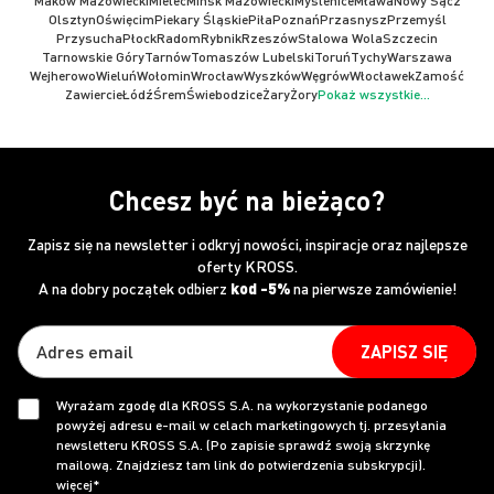
Maków Mazowiecki
Mielec
Mińsk Mazowiecki
Myślenice
Mława
Nowy Sącz
Olsztyn
Oświęcim
Piekary Śląskie
Piła
Poznań
Przasnysz
Przemyśl
Przysucha
Płock
Radom
Rybnik
Rzeszów
Stalowa Wola
Szczecin
Tarnowskie Góry
Tarnów
Tomaszów Lubelski
Toruń
Tychy
Warszawa
Wejherowo
Wieluń
Wołomin
Wrocław
Wyszków
Węgrów
Włocławek
Zamość
Zawiercie
Łódź
Śrem
Świebodzice
Żary
Żory
Pokaż wszystkie...
Chcesz być na bieżąco?
Zapisz się na newsletter i odkryj nowości, inspiracje oraz najlepsze
oferty KROSS.
A na dobry początek odbierz
kod -5%
na pierwsze zamówienie!
ZAPISZ SIĘ
Wyrażam zgodę dla KROSS S.A. na wykorzystanie podanego
powyżej adresu e-mail w celach marketingowych tj. przesyłania
newsletteru KROSS S.A. (Po zapisie sprawdź swoją skrzynkę
mailową. Znajdziesz tam link do potwierdzenia subskrypcji).
więcej*