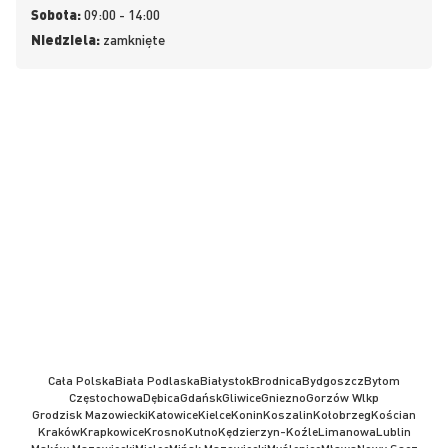
Sobota:
09:00 - 14:00
Niedziela:
zamknięte
Cała Polska
Biała Podlaska
Białystok
Brodnica
Bydgoszcz
Bytom
Częstochowa
Dębica
Gdańsk
Gliwice
Gniezno
Gorzów Wlkp
Grodzisk Mazowiecki
Katowice
Kielce
Konin
Koszalin
Kołobrzeg
Kościan
Kraków
Krapkowice
Krosno
Kutno
Kędzierzyn-Koźle
Limanowa
Lublin