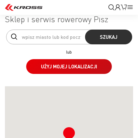
Moje
Mój k
Pr
konto
Na
Sklep i serwis rowerowy Pisz
SZUKAJ
lub
UŻYJ MOJEJ LOKALIZACJI