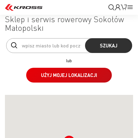
Moje
Mój k
Pr
konto
Na
Sklep i serwis rowerowy Sokołów
Małopolski
SZUKAJ
lub
UŻYJ MOJEJ LOKALIZACJI