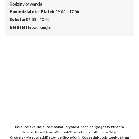
Godziny otwarcia
Poniedziałek - Piątek
09:00 - 17:00
Sobota:
09:00 - 13:00
Niedziela:
zamknięte
Cała Polska
Biała Podlaska
Białystok
Brodnica
Bydgoszcz
Bytom
Częstochowa
Dębica
Gdańsk
Gliwice
Gniezno
Gorzów Wlkp
Grodzisk Mazowiecki
Katowice
Kielce
Konin
Koszalin
Kołobrzeg
Kościan