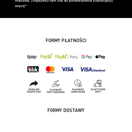
mailową. Znajdziesz tam link do potwierdzenia subskrypcji).
więcej*
FORMY PŁATNOŚCI
FORMY DOSTAWY