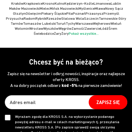
Kraków
Krapkowice
Krosno
Kutno
Kędzierzyn-Koźle
Limanowa
Lublin
Maków Mazowiecki
Mielec
Mińsk Mazowiecki
Myślenice
Mława
Nowy Sącz
Olsztyn
Oświęcim
Piekary Śląskie
Piła
Poznań
Przasnysz
Przemyśl
Przysucha
Radom
Rybnik
Rzeszów
Stalowa Wola
Szczecin
Tarnowskie Góry
Tarnów
Tomaszów Lubelski
Toruń
Tychy
Warszawa
Wejherowo
Wieluń
Wołomin
Wrocław
Wyszków
Węgrów
Zamość
Zawiercie
Łódź
Śrem
Świebodzice
Żary
Żory
Pokaż wszystkie...
Chcesz być na bieżąco?
Zapisz się na newsletter i odkryj nowości, inspiracje oraz najlepsze
oferty KROSS.
A na dobry początek odbierz
kod -5%
na pierwsze zamówienie!
ZAPISZ SIĘ
Wyrażam zgodę dla KROSS S.A. na wykorzystanie podanego
powyżej adresu e-mail w celach marketingowych tj. przesyłania
newsletteru KROSS S.A. (Po zapisie sprawdź swoją skrzynkę