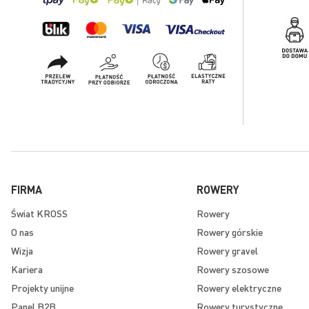
FIRMA
ROWERY
Świat KROSS
Rowery
O nas
Rowery górskie
Wizja
Rowery gravel
Kariera
Rowery szosowe
Projekty unijne
Rowery elektryczne
Panel B2B
Rowery turystyczne