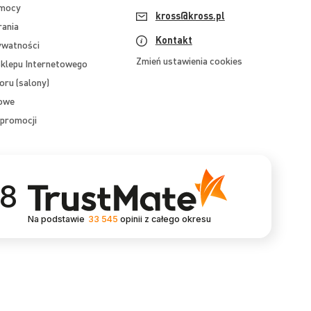
omocy
kross@kross.pl
rania
Kontakt
ywatności
Zmień ustawienia cookies
klepu Internetowego
oru (salony)
mowe
promocji
.8
Na podstawie
33 545
opinii
z całego okresu