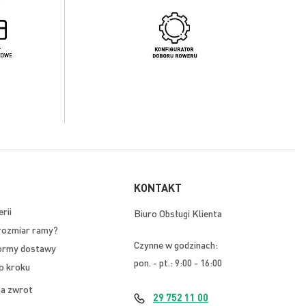
KONTAKT
rii
Biuro Obsługi Klienta
rozmiar ramy?
Czynne w godzinach:
ormy dostawy
pon. - pt.: 9:00 - 16:00
o kroku
na zwrot
29 752 11 00