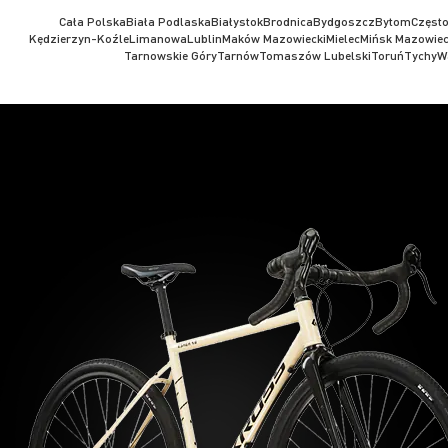
Cała Polska
Biała Podlaska
Białystok
Brodnica
Bydgoszcz
Bytom
Częst
Kędzierzyn-Koźle
Limanowa
Lublin
Maków Mazowiecki
Mielec
Mińsk Mazowiec
Tarnowskie Góry
Tarnów
Tomaszów Lubelski
Toruń
Tychy
W