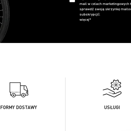
mail w celach marketingowych t
sprawdź swoją skrzynkę mailow
subskrypcji).
więcej*
FORMY DOSTAWY
USŁUGI