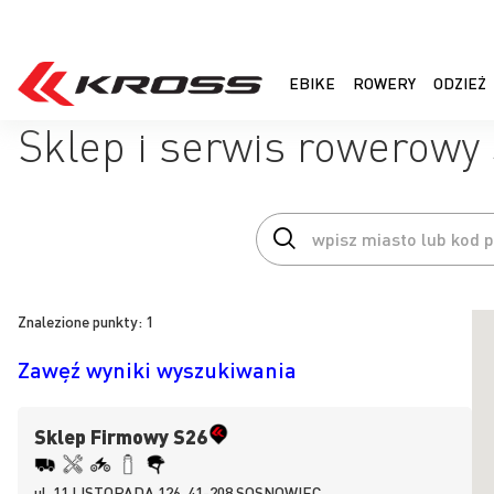
EBIKE
ROWERY
ODZIEŻ
Sklep i serwis rowerow
Znalezione punkty:
1
Zawęź wyniki wyszukiwania
Sklep Firmowy S26
ul.
11 LISTOPADA 126, 41-208
SOSNOWIEC