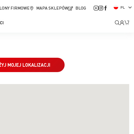
J
LONY FIRMOWE
MAPA SKLEPÓW
BLOG
PL
ę
z
Moje
Mó
CI
y
k
kont
ŻYJ MOJEJ LOKALIZACJI