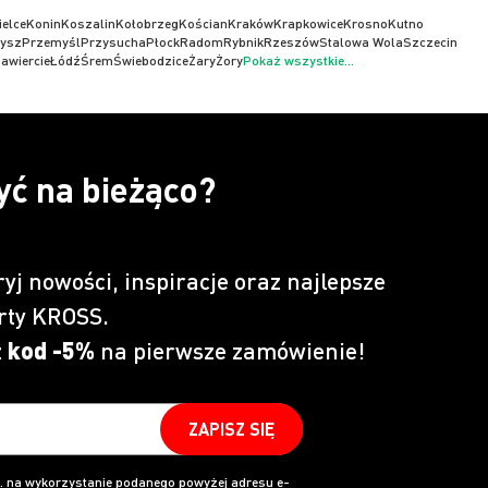
ielce
Konin
Koszalin
Kołobrzeg
Kościan
Kraków
Krapkowice
Krosno
Kutno
ysz
Przemyśl
Przysucha
Płock
Radom
Rybnik
Rzeszów
Stalowa Wola
Szczecin
awiercie
Łódź
Śrem
Świebodzice
Żary
Żory
Pokaż wszystkie...
yć na bieżąco?
ryj nowości, inspiracje oraz najlepsze
rty KROSS.
z
kod -5%
na pierwsze zamówienie!
ZAPISZ SIĘ
 na wykorzystanie podanego powyżej adresu e-