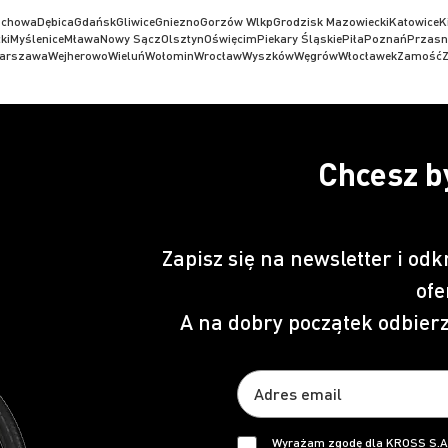
ochowa
Dębica
Gdańsk
Gliwice
Gniezno
Gorzów Wlkp
Grodzisk Mazowiecki
Katowice
K
ki
Myślenice
Mława
Nowy Sącz
Olsztyn
Oświęcim
Piekary Śląskie
Piła
Poznań
Przasn
arszawa
Wejherowo
Wieluń
Wołomin
Wrocław
Wyszków
Węgrów
Włocławek
Zamość
Z
Chcesz b
Zapisz się na newsletter i odk
ofe
A na dobry początek odbier
Wyrażam zgodę dla KROSS S.A.