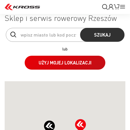
Moje
Mój k
Pr
konto
Na
Sklep i serwis rowerowy Rzeszów
SZUKAJ
lub
UŻYJ MOJEJ LOKALIZACJI