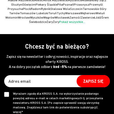
Maków Mazowiecki
Mielec
Mińsk Mazowiecki
Myślenice
Mława
Nowy Sącz
Olsztyn
Oświęcim
Piekary Śląskie
Piła
Poznań
Przasnysz
Przemyśl
Przysucha
Płock
Radom
Rybnik
Stalowa Wola
Szczecin
Tarnowskie Góry
Tarnów
Tomaszów Lubelski
Toruń
Tychy
Warszawa
Wejherowo
Wieluń
Wołomin
Wrocław
Wyszków
Węgrów
Włocławek
Zamość
Zawiercie
Łódź
Śrem
Świebodzice
Żary
Żory
Pokaż wszystkie...
Chcesz być na bieżąco?
Zapisz się na newsletter i odkryj nowości, inspiracje oraz najlepsze
oferty KROSS.
A na dobry początek odbierz
kod -5%
na pierwsze zamówienie!
ZAPISZ SIĘ
Wyrażam zgodę dla KROSS S.A. na wykorzystanie podanego
powyżej adresu e-mail w celach marketingowych tj. przesyłania
newsletteru KROSS S.A. (Po zapisie sprawdź swoją skrzynkę
mailową. Znajdziesz tam link do potwierdzenia subskrypcji).
więcej*