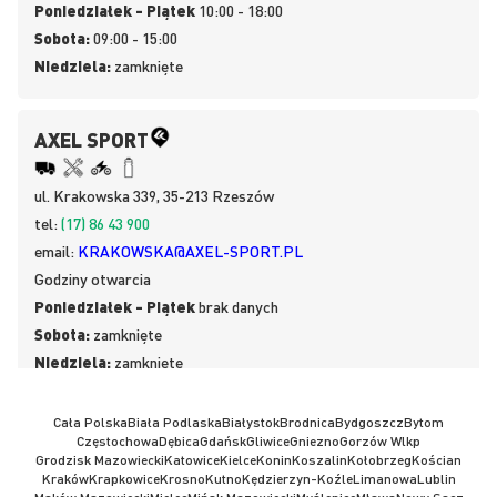
Poniedziałek - Piątek
10:00 - 18:00
Sobota:
09:00 - 15:00
Niedziela:
zamknięte
AXEL SPORT
ul.
Krakowska 339, 35-213
Rzeszów
tel:
(17) 86 43 900
email:
KRAKOWSKA@AXEL-SPORT.PL
Godziny otwarcia
Poniedziałek - Piątek
brak danych
Sobota:
zamknięte
Niedziela:
zamknięte
Cała Polska
Biała Podlaska
Białystok
Brodnica
Bydgoszcz
Bytom
Częstochowa
Dębica
Gdańsk
Gliwice
Gniezno
Gorzów Wlkp
Grodzisk Mazowiecki
Katowice
Kielce
Konin
Koszalin
Kołobrzeg
Kościan
Kraków
Krapkowice
Krosno
Kutno
Kędzierzyn-Koźle
Limanowa
Lublin