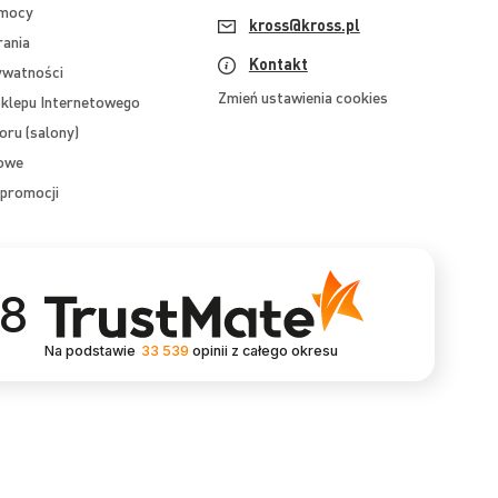
omocy
kross@kross.pl
rania
Kontakt
ywatności
Zmień ustawienia cookies
klepu Internetowego
oru (salony)
mowe
promocji
.8
Na podstawie
33 539
opinii
z całego okresu