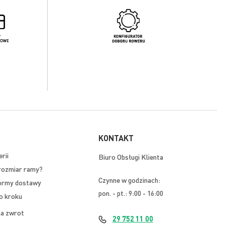
KONTAKT
rii
Biuro Obsługi Klienta
rozmiar ramy?
Czynne w godzinach:
ormy dostawy
pon. - pt.: 9:00 - 16:00
o kroku
na zwrot
29 752 11 00