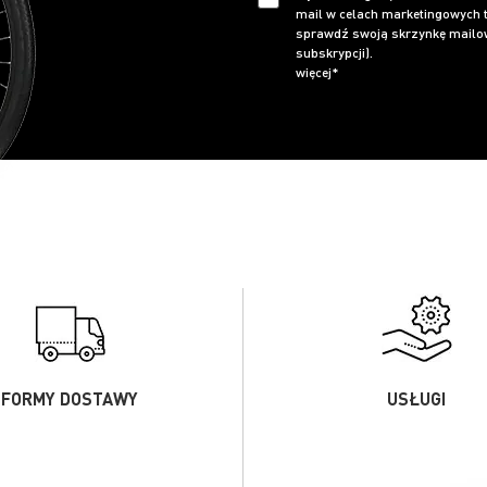
mail w celach marketingowych t
sprawdź swoją skrzynkę mailow
subskrypcji).
więcej*
FORMY DOSTAWY
USŁUGI