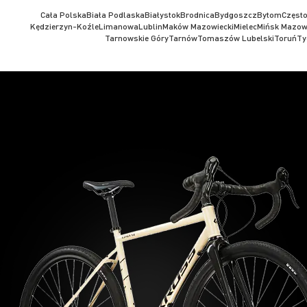
Cała Polska
Biała Podlaska
Białystok
Brodnica
Bydgoszcz
Bytom
Częst
Kędzierzyn-Koźle
Limanowa
Lublin
Maków Mazowiecki
Mielec
Mińsk Mazow
Tarnowskie Góry
Tarnów
Tomaszów Lubelski
Toruń
Ty