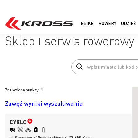
EBIKE
ROWERY
ODZIEŻ
Sklep i serwis rowerowy
Znalezione punkty:
1
Zawęź wyniki wyszukiwania
CYKLO
ul.
Stanisława Wyspiańskiego 4, 32-650
Kęty