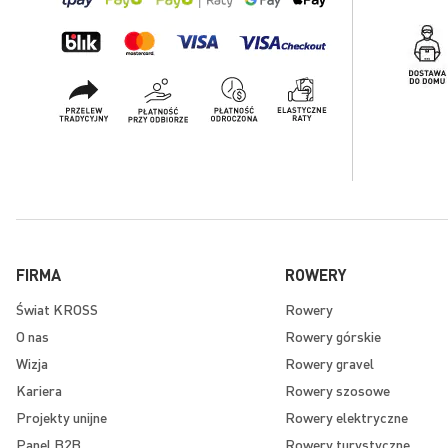
FIRMA
ROWERY
Świat KROSS
Rowery
O nas
Rowery górskie
Wizja
Rowery gravel
Kariera
Rowery szosowe
Projekty unijne
Rowery elektryczne
Panel B2B
Rowery turystyczne