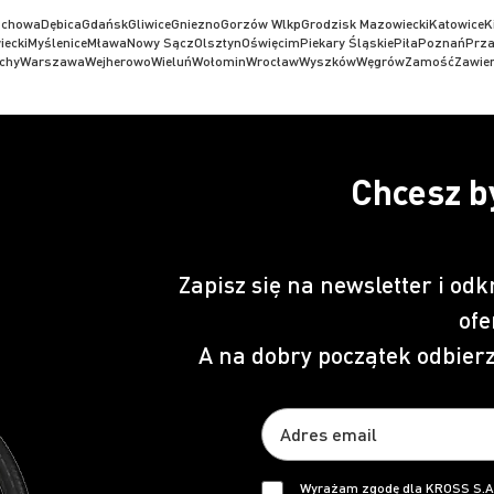
ochowa
Dębica
Gdańsk
Gliwice
Gniezno
Gorzów Wlkp
Grodzisk Mazowiecki
Katowice
K
iecki
Myślenice
Mława
Nowy Sącz
Olsztyn
Oświęcim
Piekary Śląskie
Piła
Poznań
Prz
chy
Warszawa
Wejherowo
Wieluń
Wołomin
Wrocław
Wyszków
Węgrów
Zamość
Zawier
Chcesz b
Zapisz się na newsletter i odk
ofe
A na dobry początek odbier
Wyrażam zgodę dla KROSS S.A.