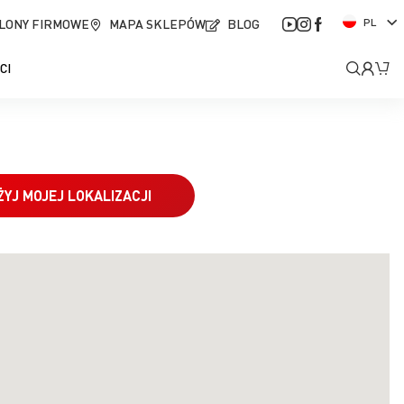
J
LONY FIRMOWE
MAPA SKLEPÓW
BLOG
PL
ę
z
Moje
Mó
CI
y
k
kont
ŻYJ MOJEJ LOKALIZACJI