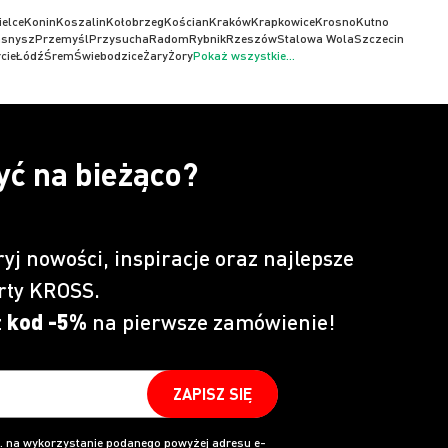
ielce
Konin
Koszalin
Kołobrzeg
Kościan
Kraków
Krapkowice
Krosno
Kutno
asnysz
Przemyśl
Przysucha
Radom
Rybnik
Rzeszów
Stalowa Wola
Szczecin
cie
Łódź
Śrem
Świebodzice
Żary
Żory
Pokaż wszystkie...
yć na bieżąco?
ryj nowości, inspiracje oraz najlepsze
rty KROSS.
z
kod -5%
na pierwsze zamówienie!
ZAPISZ SIĘ
 na wykorzystanie podanego powyżej adresu e-