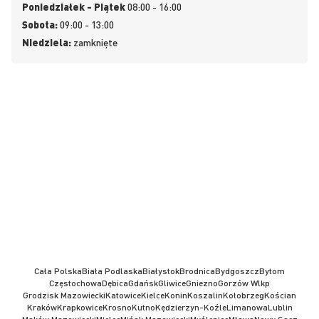
Poniedziałek - Piątek
08:00 - 16:00
Sobota:
09:00 - 13:00
Niedziela:
zamknięte
Cała Polska
Biała Podlaska
Białystok
Brodnica
Bydgoszcz
Bytom
Częstochowa
Dębica
Gdańsk
Gliwice
Gniezno
Gorzów Wlkp
Grodzisk Mazowiecki
Katowice
Kielce
Konin
Koszalin
Kołobrzeg
Kościan
Kraków
Krapkowice
Krosno
Kutno
Kędzierzyn-Koźle
Limanowa
Lublin