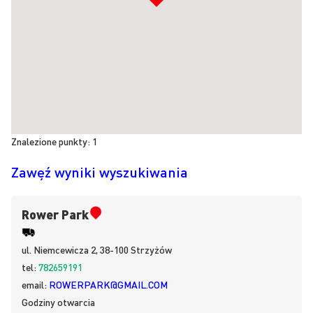
Znalezione punkty:
1
Zawęź wyniki wyszukiwania
Rower Park
ul.
Niemcewicza 2, 38-100
Strzyżów
tel:
782659191
email:
ROWERPARK@GMAIL.COM
Godziny otwarcia