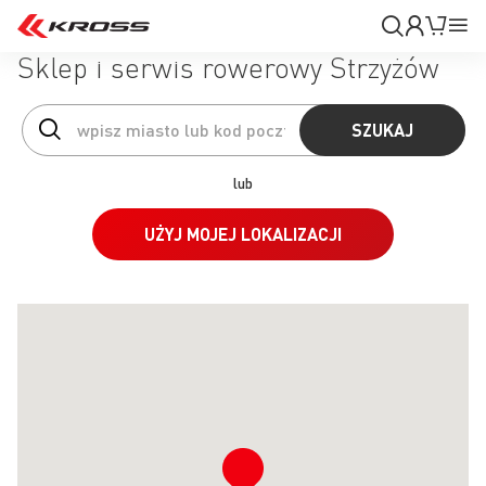
Moje
Mój k
Pr
konto
Na
Sklep i serwis rowerowy Strzyżów
SZUKAJ
lub
UŻYJ MOJEJ LOKALIZACJI