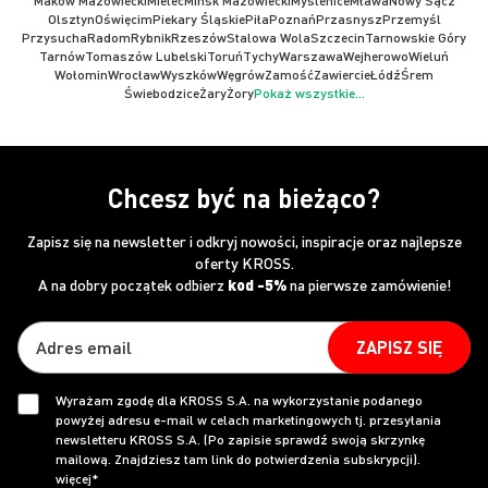
Maków Mazowiecki
Mielec
Mińsk Mazowiecki
Myślenice
Mława
Nowy Sącz
Olsztyn
Oświęcim
Piekary Śląskie
Piła
Poznań
Przasnysz
Przemyśl
Przysucha
Radom
Rybnik
Rzeszów
Stalowa Wola
Szczecin
Tarnowskie Góry
Tarnów
Tomaszów Lubelski
Toruń
Tychy
Warszawa
Wejherowo
Wieluń
Wołomin
Wrocław
Wyszków
Węgrów
Zamość
Zawiercie
Łódź
Śrem
Świebodzice
Żary
Żory
Pokaż wszystkie...
Chcesz być na bieżąco?
Zapisz się na newsletter i odkryj nowości, inspiracje oraz najlepsze
oferty KROSS.
A na dobry początek odbierz
kod -5%
na pierwsze zamówienie!
ZAPISZ SIĘ
Wyrażam zgodę dla KROSS S.A. na wykorzystanie podanego
powyżej adresu e-mail w celach marketingowych tj. przesyłania
newsletteru KROSS S.A. (Po zapisie sprawdź swoją skrzynkę
mailową. Znajdziesz tam link do potwierdzenia subskrypcji).
więcej*