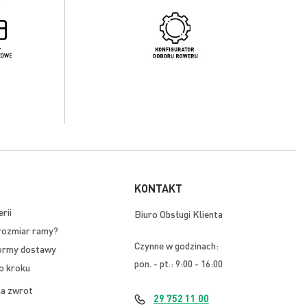
KONTAKT
rii
Biuro Obsługi Klienta
rozmiar ramy?
Czynne w godzinach:
ormy dostawy
pon. - pt.: 9:00 - 16:00
o kroku
na zwrot
29 752 11 00