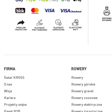
FIRMA
ROWERY
Świat KROSS
Rowery
O nas
Rowery górskie
Wizja
Rowery gravel
Kariera
Rowery szosowe
Projekty unijne
Rowery elektryczne
Panel B2B
Rowery turystyczne