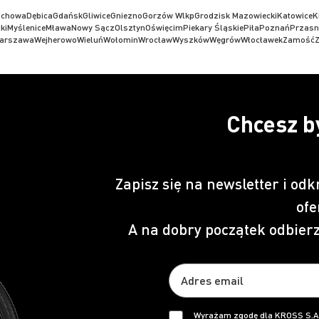
ochowa
Dębica
Gdańsk
Gliwice
Gniezno
Gorzów Wlkp
Grodzisk Mazowiecki
Katowice
K
ki
Myślenice
Mława
Nowy Sącz
Olsztyn
Oświęcim
Piekary Śląskie
Piła
Poznań
Przasn
arszawa
Wejherowo
Wieluń
Wołomin
Wrocław
Wyszków
Węgrów
Włocławek
Zamość
Z
Chcesz b
Zapisz się na newsletter i odk
ofe
A na dobry początek odbier
Wyrażam zgodę dla KROSS S.A.