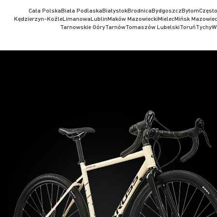
Cała Polska
Biała Podlaska
Białystok
Brodnica
Bydgoszcz
Bytom
Częst
Kędzierzyn-Koźle
Limanowa
Lublin
Maków Mazowiecki
Mielec
Mińsk Mazowiec
Tarnowskie Góry
Tarnów
Tomaszów Lubelski
Toruń
Tychy
W