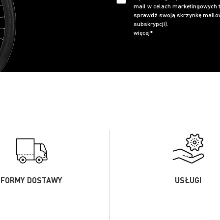
mail w celach marketingowych t
sprawdź swoją skrzynkę mailow
subskrypcji).
więcej*
FORMY DOSTAWY
USŁUGI