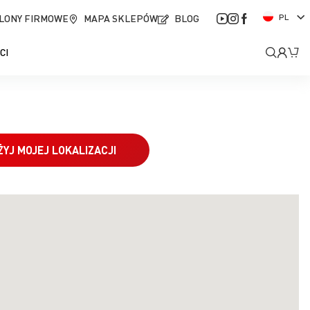
J
LONY FIRMOWE
MAPA SKLEPÓW
BLOG
PL
ę
z
Moje
Mó
CI
y
k
kont
ŻYJ MOJEJ LOKALIZACJI