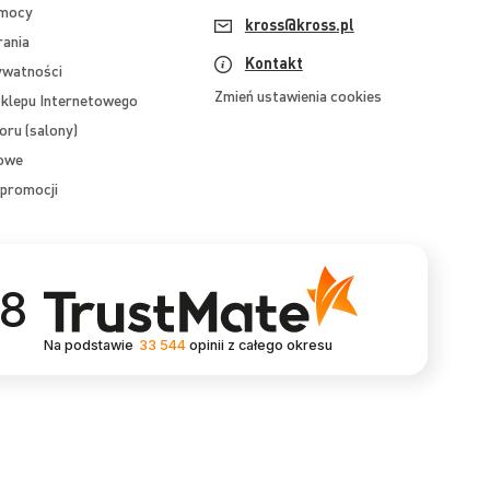
omocy
kross@kross.pl
rania
Kontakt
ywatności
Zmień ustawienia cookies
klepu Internetowego
oru (salony)
mowe
promocji
.8
Na podstawie
33 544
opinii
z całego okresu