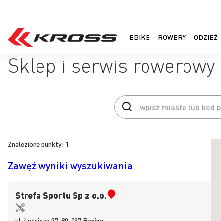
EBIKE
ROWERY
ODZIEŻ
Sklep i serwis rowerowy
Znalezione punkty:
1
Zawęź wyniki wyszukiwania
Strefa Sportu Sp z o.o.
ul.
Lotnicza 37, 80-297
Banino