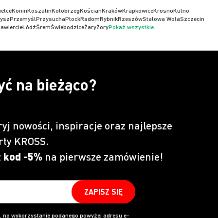
ielce
Konin
Koszalin
Kołobrzeg
Kościan
Kraków
Krapkowice
Krosno
Kutno
ysz
Przemyśl
Przysucha
Płock
Radom
Rybnik
Rzeszów
Stalowa Wola
Szczecin
awiercie
Łódź
Śrem
Świebodzice
Żary
Żory
Pokaż wszystkie...
yć na bieżąco?
ryj nowości, inspiracje oraz najlepsze
rty KROSS.
z
kod -5%
na pierwsze zamówienie!
ZAPISZ SIĘ
 na wykorzystanie podanego powyżej adresu e-