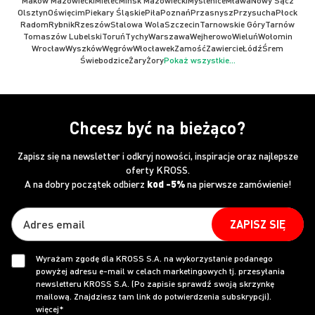
Maków Mazowiecki
Mielec
Mińsk Mazowiecki
Myślenice
Mława
Nowy Sącz
Olsztyn
Oświęcim
Piekary Śląskie
Piła
Poznań
Przasnysz
Przysucha
Płock
Radom
Rybnik
Rzeszów
Stalowa Wola
Szczecin
Tarnowskie Góry
Tarnów
Tomaszów Lubelski
Toruń
Tychy
Warszawa
Wejherowo
Wieluń
Wołomin
Wrocław
Wyszków
Węgrów
Włocławek
Zamość
Zawiercie
Łódź
Śrem
Świebodzice
Żary
Żory
Pokaż wszystkie...
Chcesz być na bieżąco?
Zapisz się na newsletter i odkryj nowości, inspiracje oraz najlepsze
oferty KROSS.
A na dobry początek odbierz
kod -5%
na pierwsze zamówienie!
ZAPISZ SIĘ
Wyrażam zgodę dla KROSS S.A. na wykorzystanie podanego
powyżej adresu e-mail w celach marketingowych tj. przesyłania
newsletteru KROSS S.A. (Po zapisie sprawdź swoją skrzynkę
mailową. Znajdziesz tam link do potwierdzenia subskrypcji).
więcej*