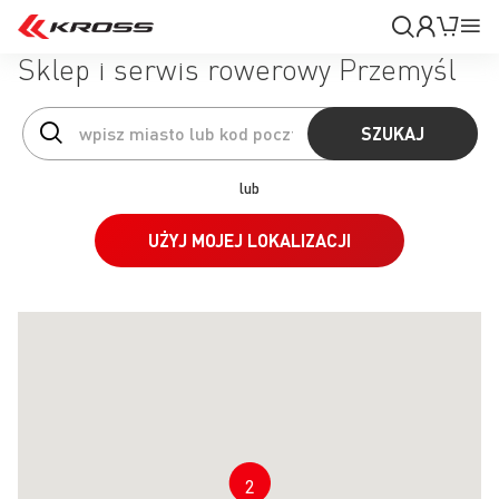
Moje
Mój k
Pr
konto
Na
Sklep i serwis rowerowy Przemyśl
SZUKAJ
lub
UŻYJ MOJEJ LOKALIZACJI
2