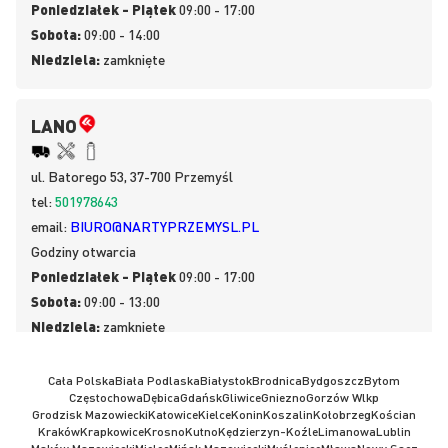
Poniedziałek - Piątek
09:00 - 17:00
Sobota:
09:00 - 14:00
Niedziela:
zamknięte
LANO
ul.
Batorego 53, 37-700
Przemyśl
tel:
501978643
email:
BIURO@NARTYPRZEMYSL.PL
Godziny otwarcia
Poniedziałek - Piątek
09:00 - 17:00
Sobota:
09:00 - 13:00
Niedziela:
zamknięte
Cała Polska
Biała Podlaska
Białystok
Brodnica
Bydgoszcz
Bytom
Częstochowa
Dębica
Gdańsk
Gliwice
Gniezno
Gorzów Wlkp
Grodzisk Mazowiecki
Katowice
Kielce
Konin
Koszalin
Kołobrzeg
Kościan
Kraków
Krapkowice
Krosno
Kutno
Kędzierzyn-Koźle
Limanowa
Lublin