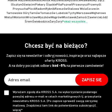
Maków Mazowiecki
Mielec
Mińsk Mazowiecki
Myślenice
Mława
Nowy Sącz
Olsztyn
Oświęcim
Piekary Śląskie
Piła
Poznań
Przasnysz
Przemyśl
Przysucha
Płock
Radom
Rybnik
Rzeszów
Stalowa Wola
Szczecin
Tarnowskie Góry
Tarnów
Tomaszów Lubelski
Tychy
Warszawa
Wejherowo
Wieluń
Wołomin
Wrocław
Wyszków
Węgrów
Włocławek
Zamość
Zawiercie
Łódź
Śrem
Świebodzice
Żary
Żory
Pokaż wszystkie...
Chcesz być na bieżąco?
Zapisz się na newsletter i odkryj nowości, inspiracje oraz najlepsze
oferty KROSS.
A na dobry początek odbierz
kod -5%
na pierwsze zamówienie!
ZAPISZ SIĘ
Wyrażam zgodę dla KROSS S.A. na wykorzystanie podanego
powyżej adresu e-mail w celach marketingowych tj. przesyłania
newsletteru KROSS S.A. (Po zapisie sprawdź swoją skrzynkę
mailową. Znajdziesz tam link do potwierdzenia subskrypcji).
więcej*