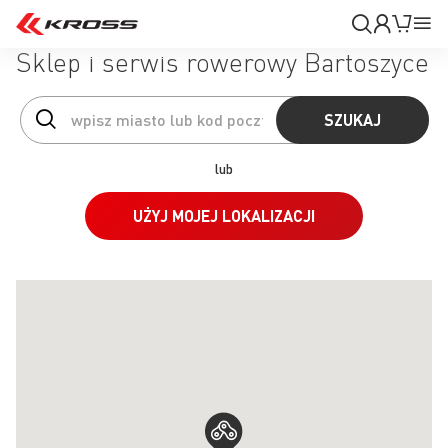
Moje
Mój k
Pr
konto
Na
Sklep i serwis rowerowy Bartoszyce
SZUKAJ
lub
UŻYJ MOJEJ LOKALIZACJI