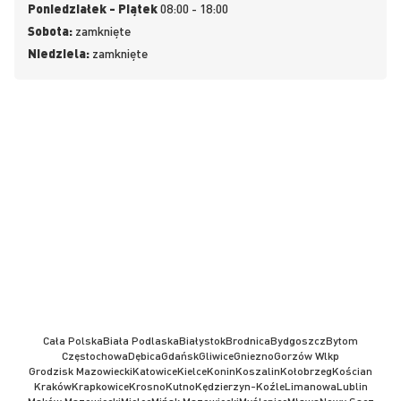
Poniedziałek - Piątek
08:00 - 18:00
Sobota:
zamknięte
Niedziela:
zamknięte
Cała Polska
Biała Podlaska
Białystok
Brodnica
Bydgoszcz
Bytom
Częstochowa
Dębica
Gdańsk
Gliwice
Gniezno
Gorzów Wlkp
Grodzisk Mazowiecki
Katowice
Kielce
Konin
Koszalin
Kołobrzeg
Kościan
Kraków
Krapkowice
Krosno
Kutno
Kędzierzyn-Koźle
Limanowa
Lublin