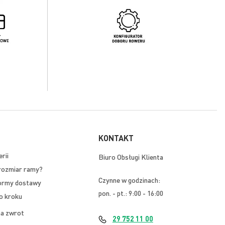
KONTAKT
rii
Biuro Obsługi Klienta
rozmiar ramy?
Czynne w godzinach:
ormy dostawy
pon. - pt.: 9:00 - 16:00
o kroku
na zwrot
29 752 11 00