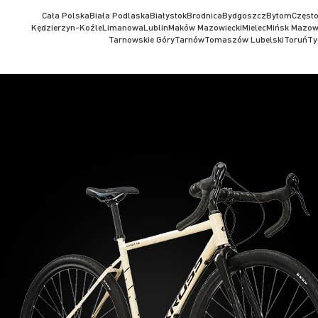
Cała Polska
Biała Podlaska
Białystok
Brodnica
Bydgoszcz
Bytom
Częst
Kędzierzyn-Koźle
Limanowa
Lublin
Maków Mazowiecki
Mielec
Mińsk Mazow
Tarnowskie Góry
Tarnów
Tomaszów Lubelski
Toruń
Ty