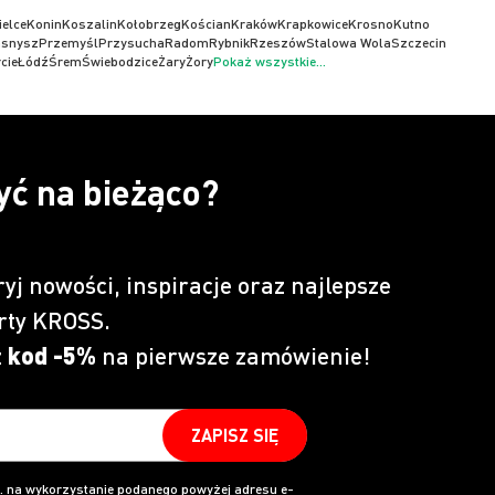
ielce
Konin
Koszalin
Kołobrzeg
Kościan
Kraków
Krapkowice
Krosno
Kutno
asnysz
Przemyśl
Przysucha
Radom
Rybnik
Rzeszów
Stalowa Wola
Szczecin
cie
Łódź
Śrem
Świebodzice
Żary
Żory
Pokaż wszystkie...
yć na bieżąco?
ryj nowości, inspiracje oraz najlepsze
rty KROSS.
z
kod -5%
na pierwsze zamówienie!
ZAPISZ SIĘ
 na wykorzystanie podanego powyżej adresu e-