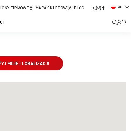
J
LONY FIRMOWE
MAPA SKLEPÓW
BLOG
PL
ę
z
Moje
Mó
CI
y
k
kont
ŻYJ MOJEJ LOKALIZACJI