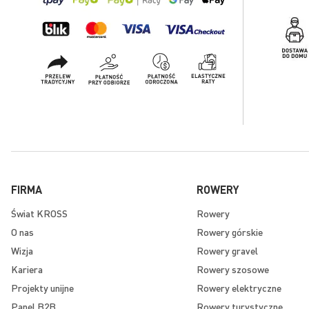
FIRMA
ROWERY
Świat KROSS
Rowery
O nas
Rowery górskie
Wizja
Rowery gravel
Kariera
Rowery szosowe
Projekty unijne
Rowery elektryczne
Panel B2B
Rowery turystyczne