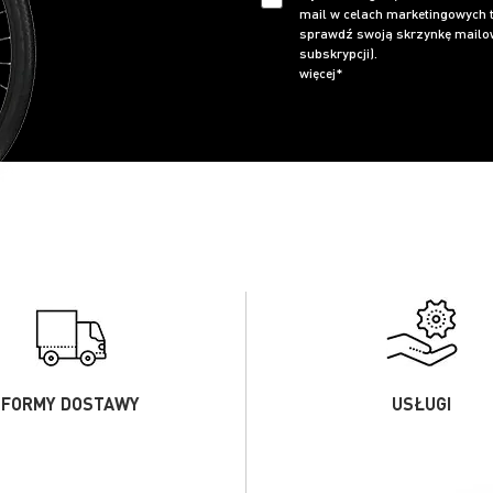
mail w celach marketingowych t
sprawdź swoją skrzynkę mailow
subskrypcji).
więcej*
FORMY DOSTAWY
USŁUGI