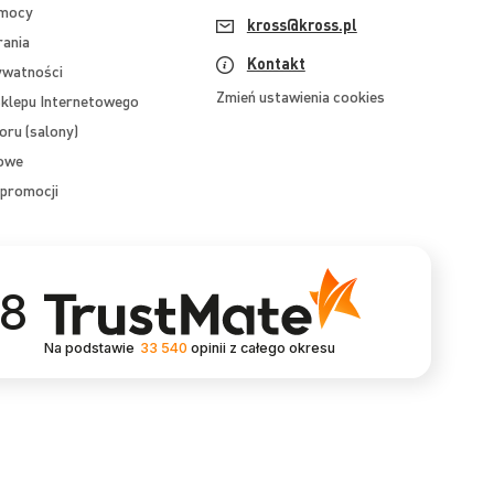
omocy
kross@kross.pl
rania
Kontakt
ywatności
Zmień ustawienia cookies
klepu Internetowego
oru (salony)
mowe
promocji
.8
Na podstawie
33 540
opinii
z całego okresu