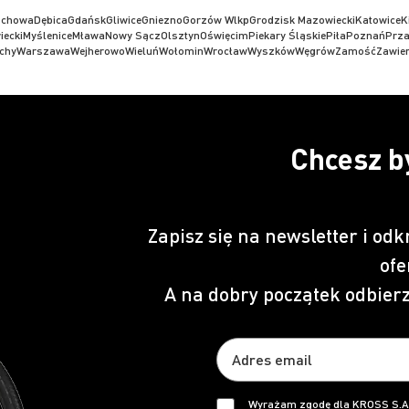
ochowa
Dębica
Gdańsk
Gliwice
Gniezno
Gorzów Wlkp
Grodzisk Mazowiecki
Katowice
K
iecki
Myślenice
Mława
Nowy Sącz
Olsztyn
Oświęcim
Piekary Śląskie
Piła
Poznań
Prz
chy
Warszawa
Wejherowo
Wieluń
Wołomin
Wrocław
Wyszków
Węgrów
Zamość
Zawier
Chcesz b
Zapisz się na newsletter i odk
ofe
A na dobry początek odbier
Wyrażam zgodę dla KROSS S.A.