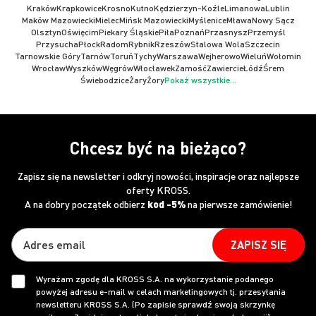
Kraków
Krapkowice
Krosno
Kutno
Kędzierzyn-Koźle
Limanowa
Lublin
Maków Mazowiecki
Mielec
Mińsk Mazowiecki
Myślenice
Mława
Nowy Sącz
Olsztyn
Oświęcim
Piekary Śląskie
Piła
Poznań
Przasnysz
Przemyśl
Przysucha
Płock
Radom
Rybnik
Rzeszów
Stalowa Wola
Szczecin
Tarnowskie Góry
Tarnów
Toruń
Tychy
Warszawa
Wejherowo
Wieluń
Wołomin
Wrocław
Wyszków
Węgrów
Włocławek
Zamość
Zawiercie
Łódź
Śrem
Świebodzice
Żary
Żory
Pokaż wszystkie...
Chcesz być na bieżąco?
Zapisz się na newsletter i odkryj nowości, inspiracje oraz najlepsze
oferty KROSS.
A na dobry początek odbierz
kod -5%
na pierwsze zamówienie!
ZAPISZ SIĘ
Wyrażam zgodę dla KROSS S.A. na wykorzystanie podanego
powyżej adresu e-mail w celach marketingowych tj. przesyłania
newsletteru KROSS S.A. (Po zapisie sprawdź swoją skrzynkę