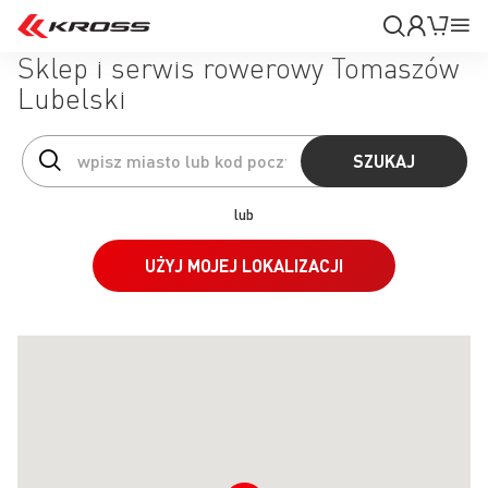
Moje
Mój k
Pr
konto
Na
Sklep i serwis rowerowy Tomaszów
Lubelski
SZUKAJ
lub
UŻYJ MOJEJ LOKALIZACJI