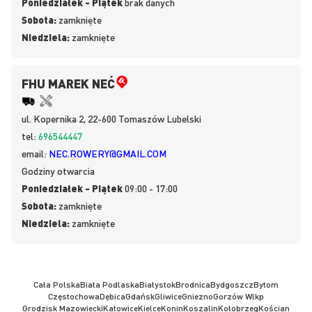
Poniedziałek - Piątek
brak danych
Sobota:
zamknięte
Niedziela:
zamknięte
FHU MAREK NEĆ
ul.
Kopernika 2, 22-600
Tomaszów Lubelski
tel:
696544447
email:
NEC.ROWERY@GMAIL.COM
Godziny otwarcia
Poniedziałek - Piątek
09:00 - 17:00
Sobota:
zamknięte
Niedziela:
zamknięte
Cała Polska
Biała Podlaska
Białystok
Brodnica
Bydgoszcz
Bytom
Częstochowa
Dębica
Gdańsk
Gliwice
Gniezno
Gorzów Wlkp
Grodzisk Mazowiecki
Katowice
Kielce
Konin
Koszalin
Kołobrzeg
Kościan