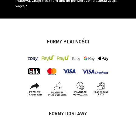
mailową. Znajdziesz tam link do potwierdzenia subskrypcji).
więcej*
FORMY PŁATNOŚCI
FORMY DOSTAWY