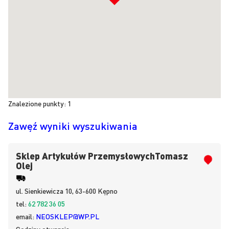
Znalezione punkty:
1
Zawęź wyniki wyszukiwania
Sklep Artykułów PrzemysłowychTomasz
Olej
ul.
Sienkiewicza 10, 63-600
Kępno
tel:
62 782 36 05
email:
NEOSKLEP@WP.PL