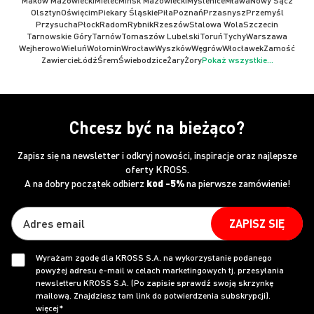
Maków Mazowiecki
Mielec
Mińsk Mazowiecki
Myślenice
Mława
Nowy Sącz
Olsztyn
Oświęcim
Piekary Śląskie
Piła
Poznań
Przasnysz
Przemyśl
Przysucha
Płock
Radom
Rybnik
Rzeszów
Stalowa Wola
Szczecin
Tarnowskie Góry
Tarnów
Tomaszów Lubelski
Toruń
Tychy
Warszawa
Wejherowo
Wieluń
Wołomin
Wrocław
Wyszków
Węgrów
Włocławek
Zamość
Zawiercie
Łódź
Śrem
Świebodzice
Żary
Żory
Pokaż wszystkie...
Chcesz być na bieżąco?
Zapisz się na newsletter i odkryj nowości, inspiracje oraz najlepsze
oferty KROSS.
A na dobry początek odbierz
kod -5%
na pierwsze zamówienie!
ZAPISZ SIĘ
Wyrażam zgodę dla KROSS S.A. na wykorzystanie podanego
powyżej adresu e-mail w celach marketingowych tj. przesyłania
newsletteru KROSS S.A. (Po zapisie sprawdź swoją skrzynkę
mailową. Znajdziesz tam link do potwierdzenia subskrypcji).
więcej*