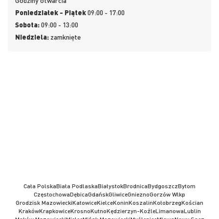
Godziny otwarcia
Poniedziałek - Piątek
09:00 - 17:00
Sobota:
09:00 - 13:00
Niedziela:
zamknięte
Cała Polska
Biała Podlaska
Białystok
Brodnica
Bydgoszcz
Bytom
Częstochowa
Dębica
Gdańsk
Gliwice
Gniezno
Gorzów Wlkp
Grodzisk Mazowiecki
Katowice
Kielce
Konin
Koszalin
Kołobrzeg
Kościan
Kraków
Krapkowice
Krosno
Kutno
Kędzierzyn-Koźle
Limanowa
Lublin