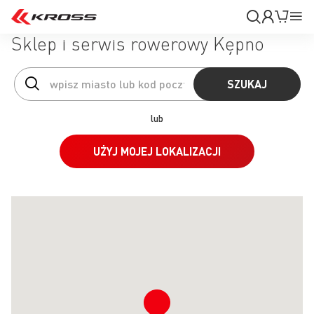
Moje
Mój k
Pr
konto
Na
Sklep i serwis rowerowy Kępno
SZUKAJ
lub
UŻYJ MOJEJ LOKALIZACJI