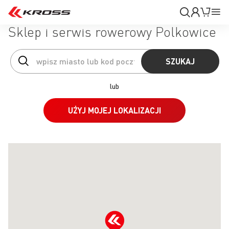
Moje
Mój k
Pr
konto
Na
Sklep i serwis rowerowy Polkowice
SZUKAJ
lub
UŻYJ MOJEJ LOKALIZACJI