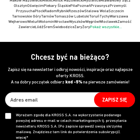
Maków Mazowiecki
Mielec
Mińsk Mazowiecki
Myślenice
Mława
Nowy Sącz
Olsztyn
Oświęcim
Piekary Śląskie
Piła
Poznań
Przasnysz
Przemyśl
Przysucha
Płock
Radom
Rybnik
Rzeszów
Stalowa Wola
Szczecin
Tarnowskie Góry
Tarnów
Tomaszów Lubelski
Toruń
Tychy
Warszawa
Wejherowo
Wieluń
Wołomin
Wrocław
Wyszków
Węgrów
Włocławek
Zamość
Zawiercie
Łódź
Śrem
Świebodzice
Żary
Żory
Pokaż wszystkie...
Chcesz być na bieżąco?
Zapisz się na newsletter i odkryj nowości, inspiracje oraz najlepsze
oferty KROSS.
A na dobry początek odbierz
kod -5%
na pierwsze zamówienie!
ZAPISZ SIĘ
Wyrażam zgodę dla KROSS S.A. na wykorzystanie podanego
powyżej adresu e-mail w celach marketingowych tj. przesyłania
newsletteru KROSS S.A. (Po zapisie sprawdź swoją skrzynkę
mailową. Znajdziesz tam link do potwierdzenia subskrypcji).
więcej*