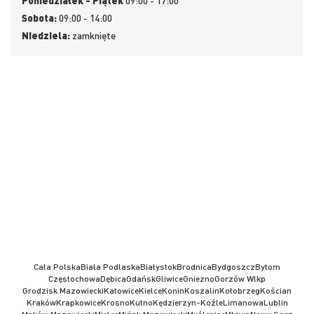
Poniedziałek - Piątek
09:00 - 17:00
Sobota:
09:00 - 14:00
Niedziela:
zamknięte
Cała Polska
Biała Podlaska
Białystok
Brodnica
Bydgoszcz
Bytom
Częstochowa
Dębica
Gdańsk
Gliwice
Gniezno
Gorzów Wlkp
Grodzisk Mazowiecki
Katowice
Kielce
Konin
Koszalin
Kołobrzeg
Kościan
Kraków
Krapkowice
Krosno
Kutno
Kędzierzyn-Koźle
Limanowa
Lublin