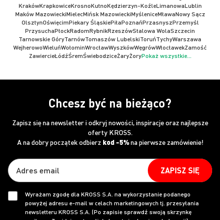
Kraków
Krapkowice
Krosno
Kutno
Kędzierzyn-Koźle
Limanowa
Lublin
Maków Mazowiecki
Mielec
Mińsk Mazowiecki
Myślenice
Mława
Nowy Sącz
Olsztyn
Oświęcim
Piekary Śląskie
Piła
Poznań
Przasnysz
Przemyśl
Przysucha
Płock
Radom
Rybnik
Rzeszów
Stalowa Wola
Szczecin
Tarnowskie Góry
Tarnów
Tomaszów Lubelski
Toruń
Tychy
Warszawa
Wejherowo
Wieluń
Wołomin
Wrocław
Wyszków
Węgrów
Włocławek
Zamość
Zawiercie
Łódź
Śrem
Świebodzice
Żary
Żory
Pokaż wszystkie...
Chcesz być na bieżąco?
Zapisz się na newsletter i odkryj nowości, inspiracje oraz najlepsze
oferty KROSS.
A na dobry początek odbierz
kod -5%
na pierwsze zamówienie!
ZAPISZ SIĘ
Wyrażam zgodę dla KROSS S.A. na wykorzystanie podanego
powyżej adresu e-mail w celach marketingowych tj. przesyłania
newsletteru KROSS S.A. (Po zapisie sprawdź swoją skrzynkę