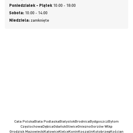
Poniedziałek - Piątek
10:00 - 18:00
Sobota:
10:00 - 14:00
Niedziela:
zamknięte
Cała Polska
Biała Podlaska
Białystok
Brodnica
Bydgoszcz
Bytom
Częstochowa
Dębica
Gdańsk
Gliwice
Gniezno
Gorzów Wlkp
Grodzisk Mazowiecki
Katowice
Kielce
Konin
Koszalin
Kołobrzeg
Kościan