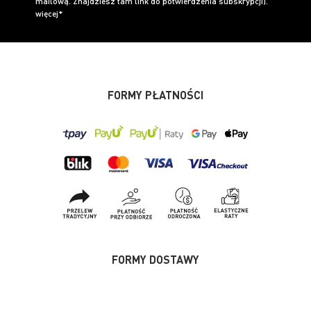
mailową. Znajdziesz tam link do potwierdzenia subskrypcji).
więcej*
FORMY PŁATNOŚCI
FORMY DOSTAWY