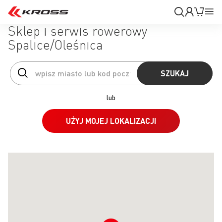
Moje
Mój k
Pr
konto
Na
Sklep i serwis rowerowy
Spalice/Oleśnica
SZUKAJ
lub
UŻYJ MOJEJ LOKALIZACJI