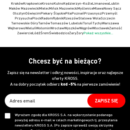
Kraków
Krapkowice
Krosno
Kutno
Kędzierzyn-Koźle
Limanowa
Lublin
Maków Mazowiecki
Mielec
Mińsk Mazowiecki
Myślenice
Mława
Nowy Sącz
Olsztyn
Oświęcim
Piekary Śląskie
Piła
Poznań
Przasnysz
Przemyśl
Przysucha
Płock
Radom
Rybnik
Rzeszów
Stalowa Wola
Szczecin
Tarnowskie Góry
Tarnów
Tomaszów Lubelski
Toruń
Tychy
Warszawa
Wejherowo
Wieluń
Wołomin
Wrocław
Wyszków
Węgrów
Włocławek
Zamość
Zawiercie
Łódź
Śrem
Świebodzice
Żary
Żory
Pokaż wszystkie...
Chcesz być na bieżąco?
Zapisz się na newsletter i odkryj nowości, inspiracje oraz najlepsze
oferty KROSS.
A na dobry początek odbierz
kod -5%
na pierwsze zamówienie!
ZAPISZ SIĘ
Wyrażam zgodę dla KROSS S.A. na wykorzystanie podanego
powyżej adresu e-mail w celach marketingowych tj. przesyłania
newsletteru KROSS S.A. (Po zapisie sprawdź swoją skrzynkę