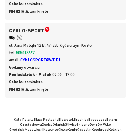
Sobota:
zamknięte
Niedziela:
zamknięte
CYKLO-SPORT
ul.
Jana Matejki 12 B, 47-220
Kędzierzyn-Koźle
tel:
505018667
email:
CYKLOSPORT@WP.PL
Godziny otwarcia
Poniedziałek - Piątek
09:00 - 17:00
Sobota:
zamknięte
Niedziela:
zamknięte
Cała Polska
Biała Podlaska
Białystok
Brodnica
Bydgoszcz
Bytom
Częstochowa
Dębica
Gdańsk
Gliwice
Gniezno
Gorzów Wlkp
Grodzisk Mazowiecki
Katowice
Kielce
Konin
Koszalin
Kołobrzeg
Kościan