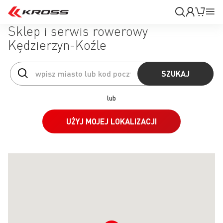
Moje
Mój k
Pr
konto
Na
Sklep i serwis rowerowy
Kędzierzyn-Koźle
SZUKAJ
lub
UŻYJ MOJEJ LOKALIZACJI