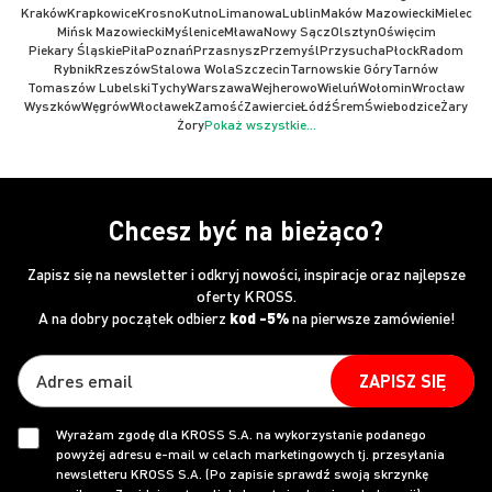
Kraków
Krapkowice
Krosno
Kutno
Limanowa
Lublin
Maków Mazowiecki
Mielec
Mińsk Mazowiecki
Myślenice
Mława
Nowy Sącz
Olsztyn
Oświęcim
Piekary Śląskie
Piła
Poznań
Przasnysz
Przemyśl
Przysucha
Płock
Radom
Rybnik
Rzeszów
Stalowa Wola
Szczecin
Tarnowskie Góry
Tarnów
Tomaszów Lubelski
Tychy
Warszawa
Wejherowo
Wieluń
Wołomin
Wrocław
Wyszków
Węgrów
Włocławek
Zamość
Zawiercie
Łódź
Śrem
Świebodzice
Żary
Żory
Pokaż wszystkie...
Chcesz być na bieżąco?
Zapisz się na newsletter i odkryj nowości, inspiracje oraz najlepsze
oferty KROSS.
A na dobry początek odbierz
kod -5%
na pierwsze zamówienie!
ZAPISZ SIĘ
Wyrażam zgodę dla KROSS S.A. na wykorzystanie podanego
powyżej adresu e-mail w celach marketingowych tj. przesyłania
newsletteru KROSS S.A. (Po zapisie sprawdź swoją skrzynkę