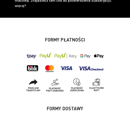
mailową. Znajdziesz tam link do potwierdzenia subskrypcji).
więcej*
FORMY PŁATNOŚCI
FORMY DOSTAWY