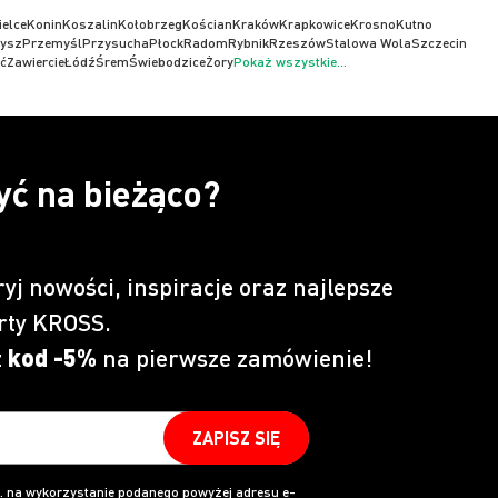
ielce
Konin
Koszalin
Kołobrzeg
Kościan
Kraków
Krapkowice
Krosno
Kutno
ysz
Przemyśl
Przysucha
Płock
Radom
Rybnik
Rzeszów
Stalowa Wola
Szczecin
ć
Zawiercie
Łódź
Śrem
Świebodzice
Żory
Pokaż wszystkie...
yć na bieżąco?
ryj nowości, inspiracje oraz najlepsze
rty KROSS.
z
kod -5%
na pierwsze zamówienie!
ZAPISZ SIĘ
 na wykorzystanie podanego powyżej adresu e-