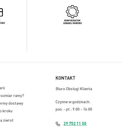
KONTAKT
rii
Biuro Obsługi Klienta
rozmiar ramy?
Czynne w godzinach:
ormy dostawy
pon. - pt.: 9:00 - 16:00
o kroku
na zwrot
29 752 11 00