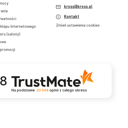
omocy
kross@kross.pl
rania
Kontakt
ywatności
Zmień ustawienia cookies
klepu Internetowego
oru (salony)
mowe
promocji
.8
Na podstawie
33 544
opinii
z całego okresu