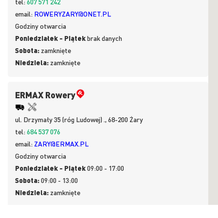
tel:
607 571 242
email:
ROWERYZARY@ONET.PL
Godziny otwarcia
Poniedziałek - Piątek
brak danych
Sobota:
zamknięte
Niedziela:
zamknięte
ERMAX Rowery
ul.
Drzymały 35 (róg Ludowej) ., 68-200
Żary
tel:
684 537 076
email:
ZARY@ERMAX.PL
Godziny otwarcia
Poniedziałek - Piątek
09:00 - 17:00
Sobota:
09:00 - 13:00
Niedziela:
zamknięte