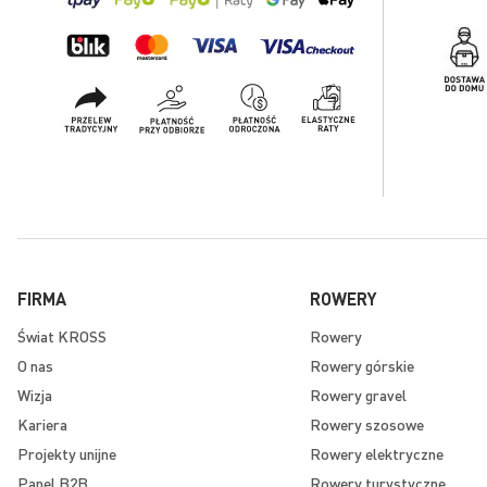
FIRMA
ROWERY
Świat KROSS
Rowery
O nas
Rowery górskie
Wizja
Rowery gravel
Kariera
Rowery szosowe
Projekty unijne
Rowery elektryczne
Panel B2B
Rowery turystyczne