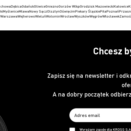
ochowa
Dębica
Gdańsk
Gliwice
Gniezno
Gorzów Wlkp
Grodzisk Mazowiecki
Katowice
K
ki
Myślenice
Mława
Nowy Sącz
Olsztyn
Oświęcim
Piekary Śląskie
Piła
Poznań
Przasn
y
Warszawa
Wejherowo
Wieluń
Wołomin
Wrocław
Wyszków
Węgrów
Włocławek
Zamoś
Chcesz b
Zapisz się na newsletter i odk
ofe
A na dobry początek odbier
Wyrażam zgodę dla KROSS S.A.