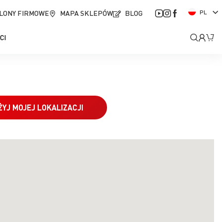
J
LONY FIRMOWE
MAPA SKLEPÓW
BLOG
PL
ę
z
Moje
Mó
CI
y
k
kont
ŻYJ MOJEJ LOKALIZACJI