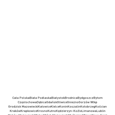
Cała Polska
Biała Podlaska
Białystok
Brodnica
Bydgoszcz
Bytom
Częstochowa
Dębica
Gdańsk
Gliwice
Gniezno
Gorzów Wlkp
Grodzisk Mazowiecki
Katowice
Kielce
Konin
Koszalin
Kołobrzeg
Kościan
Kraków
Krapkowice
Krosno
Kutno
Kędzierzyn-Koźle
Limanowa
Lublin