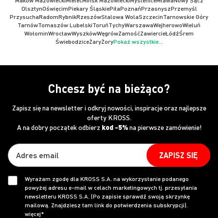
Maków Mazowiecki
Mielec
Mińsk Mazowiecki
Myślenice
Mława
Nowy Sącz
Olsztyn
Oświęcim
Piekary Śląskie
Piła
Poznań
Przasnysz
Przemyśl
Przysucha
Radom
Rybnik
Rzeszów
Stalowa Wola
Szczecin
Tarnowskie Góry
Tarnów
Tomaszów Lubelski
Toruń
Tychy
Warszawa
Wejherowo
Wieluń
Wołomin
Wrocław
Wyszków
Węgrów
Zamość
Zawiercie
Łódź
Śrem
Świebodzice
Żary
Żory
Pokaż wszystkie...
Chcesz być na bieżąco?
Zapisz się na newsletter i odkryj nowości, inspiracje oraz najlepsze
oferty KROSS.
A na dobry początek odbierz
kod -5%
na pierwsze zamówienie!
ZAPISZ SIĘ
Wyrażam zgodę dla KROSS S.A. na wykorzystanie podanego
powyżej adresu e-mail w celach marketingowych tj. przesyłania
newsletteru KROSS S.A. (Po zapisie sprawdź swoją skrzynkę
mailową. Znajdziesz tam link do potwierdzenia subskrypcji).
więcej*