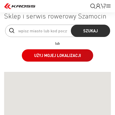
Moje
Mój k
Pr
konto
Na
Sklep i serwis rowerowy Szamocin
SZUKAJ
lub
UŻYJ MOJEJ LOKALIZACJI