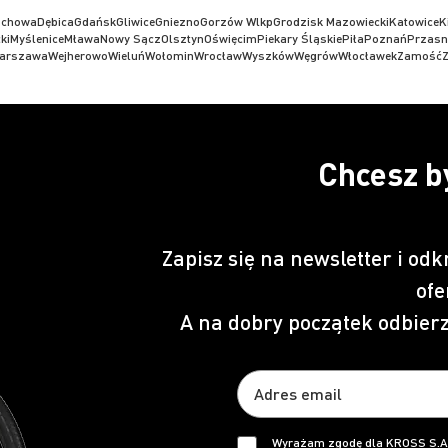
ochowa
Dębica
Gdańsk
Gliwice
Gniezno
Gorzów Wlkp
Grodzisk Mazowiecki
Katowice
K
ki
Myślenice
Mława
Nowy Sącz
Olsztyn
Oświęcim
Piekary Śląskie
Piła
Poznań
Przasn
arszawa
Wejherowo
Wieluń
Wołomin
Wrocław
Wyszków
Węgrów
Włocławek
Zamość
Z
Chcesz b
Zapisz się na newsletter i odk
ofe
A na dobry początek odbier
Wyrażam zgodę dla KROSS S.A.