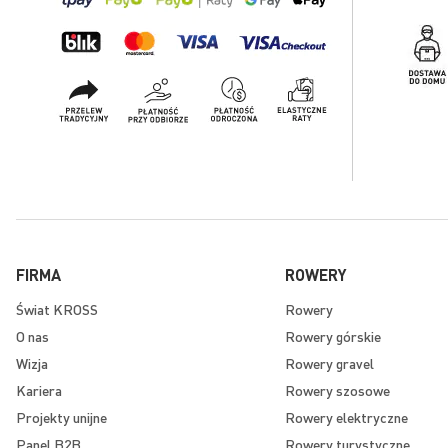
FIRMA
ROWERY
Świat KROSS
Rowery
O nas
Rowery górskie
Wizja
Rowery gravel
Kariera
Rowery szosowe
Projekty unijne
Rowery elektryczne
Panel B2B
Rowery turystyczne