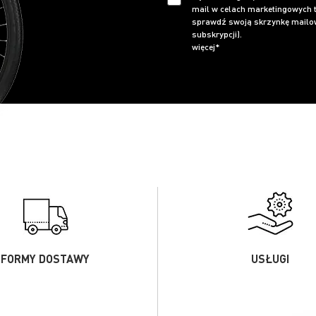
mail w celach marketingowych t
sprawdź swoją skrzynkę mailow
subskrypcji).
więcej*
FORMY DOSTAWY
USŁUGI