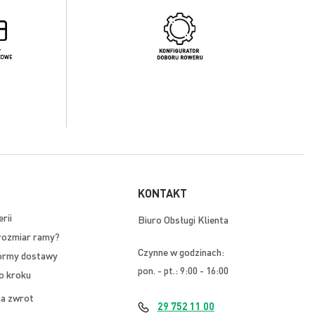
KONTAKT
rii
Biuro Obsługi Klienta
rozmiar ramy?
Czynne w godzinach:
ormy dostawy
pon. - pt.: 9:00 - 16:00
o kroku
na zwrot
29 752 11 00