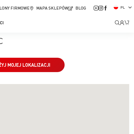
J
LONY FIRMOWE
MAPA SKLEPÓW
BLOG
PL
ę
z
Moje
Mó
CI
y
k
kont
c
ŻYJ MOJEJ LOKALIZACJI