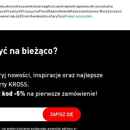
ielce
Konin
Koszalin
Kołobrzeg
Kościan
Kraków
Krapkowice
Krosno
Kutno
ysz
Przemyśl
Przysucha
Płock
Radom
Rybnik
Rzeszów
Stalowa Wola
Szczecin
awiercie
Łódź
Śrem
Świebodzice
Żary
Żory
Pokaż wszystkie...
yć na bieżąco?
ryj nowości, inspiracje oraz najlepsze
rty KROSS.
z
kod -5%
na pierwsze zamówienie!
ZAPISZ SIĘ
 na wykorzystanie podanego powyżej adresu e-