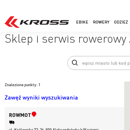
EBIKE
ROWERY
ODZIEŻ
Sklep i serwis rowerowy
Znalezione punkty:
1
Zawęź wyniki wyszukiwania
ROWMOT
ul.
Królewska 72, 26-900
Aleksandrówka k/Kozienic