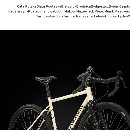
Cała Polska
Biała Podlaska
Białystok
Brodnica
Bydgoszcz
Bytom
Częst
Kędzierzyn-Koźle
Limanowa
Lublin
Maków Mazowiecki
Mielec
Mińsk Mazowiec
Tarnowskie Góry
Tarnów
Tomaszów Lubelski
Toruń
Tychy
W