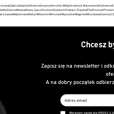
ochowa
Dębica
Gdańsk
Gliwice
Gniezno
Gorzów Wlkp
Grodzisk Mazowiecki
Katowice
K
ki
Myślenice
Mława
Nowy Sącz
Olsztyn
Oświęcim
Piekary Śląskie
Piła
Poznań
Przasn
arszawa
Wejherowo
Wieluń
Wołomin
Wrocław
Wyszków
Węgrów
Włocławek
Zamość
Z
Chcesz b
Zapisz się na newsletter i odk
ofe
A na dobry początek odbier
Wyrażam zgodę dla KROSS S.A.