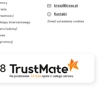
omocy
kross@kross.pl
rania
Kontakt
ywatności
Zmień ustawienia cookies
klepu Internetowego
oru (salony)
mowe
promocji
.8
Na podstawie
33 544
opinii
z całego okresu