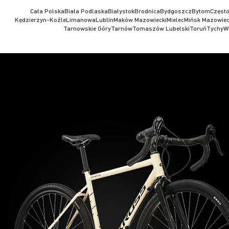
Cała Polska
Biała Podlaska
Białystok
Brodnica
Bydgoszcz
Bytom
Częst
Kędzierzyn-Koźle
Limanowa
Lublin
Maków Mazowiecki
Mielec
Mińsk Mazowiec
Tarnowskie Góry
Tarnów
Tomaszów Lubelski
Toruń
Tychy
W