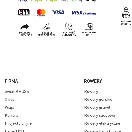
FIRMA
ROWERY
Świat KROSS
Rowery
O nas
Rowery górskie
Wizja
Rowery gravel
Kariera
Rowery szosowe
Projekty unijne
Rowery elektryczne
Panel B2B
Rowery turystyczne