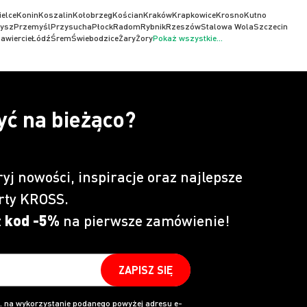
ielce
Konin
Koszalin
Kołobrzeg
Kościan
Kraków
Krapkowice
Krosno
Kutno
ysz
Przemyśl
Przysucha
Płock
Radom
Rybnik
Rzeszów
Stalowa Wola
Szczecin
awiercie
Łódź
Śrem
Świebodzice
Żary
Żory
Pokaż wszystkie...
yć na bieżąco?
ryj nowości, inspiracje oraz najlepsze
rty KROSS.
z
kod -5%
na pierwsze zamówienie!
ZAPISZ SIĘ
 na wykorzystanie podanego powyżej adresu e-