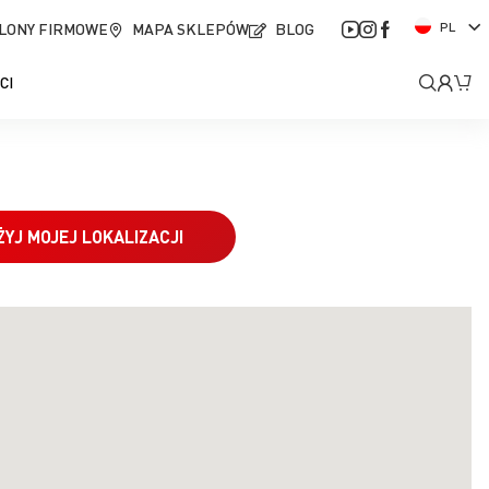
J
LONY FIRMOWE
MAPA SKLEPÓW
BLOG
PL
ę
z
Moje
Mó
CI
y
k
kont
ŻYJ MOJEJ LOKALIZACJI