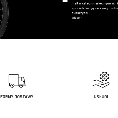
mail w celach marketingowych t
sprawdź swoją skrzynkę mailow
subskrypcji).
więcej*
FORMY DOSTAWY
USŁUGI