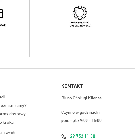
KONTAKT
rii
Biuro Obsługi Klienta
rozmiar ramy?
Czynne w godzinach:
ormy dostawy
pon. - pt.: 9:00 - 16:00
o kroku
na zwrot
29 752 11 00