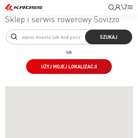
Moje
Mój k
Pr
konto
Na
Sklep i serwis rowerowy Sovizzo
SZUKAJ
lub
UŻYJ MOJEJ LOKALIZACJI