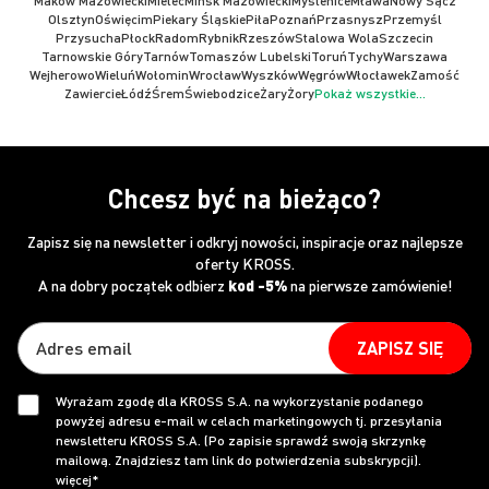
Maków Mazowiecki
Mielec
Mińsk Mazowiecki
Myślenice
Mława
Nowy Sącz
Olsztyn
Oświęcim
Piekary Śląskie
Piła
Poznań
Przasnysz
Przemyśl
Przysucha
Płock
Radom
Rybnik
Rzeszów
Stalowa Wola
Szczecin
Tarnowskie Góry
Tarnów
Tomaszów Lubelski
Toruń
Tychy
Warszawa
Wejherowo
Wieluń
Wołomin
Wrocław
Wyszków
Węgrów
Włocławek
Zamość
Zawiercie
Łódź
Śrem
Świebodzice
Żary
Żory
Pokaż wszystkie...
Chcesz być na bieżąco?
Zapisz się na newsletter i odkryj nowości, inspiracje oraz najlepsze
oferty KROSS.
A na dobry początek odbierz
kod -5%
na pierwsze zamówienie!
ZAPISZ SIĘ
Wyrażam zgodę dla KROSS S.A. na wykorzystanie podanego
powyżej adresu e-mail w celach marketingowych tj. przesyłania
newsletteru KROSS S.A. (Po zapisie sprawdź swoją skrzynkę
mailową. Znajdziesz tam link do potwierdzenia subskrypcji).
więcej*