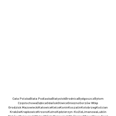
Cała Polska
Biała Podlaska
Białystok
Brodnica
Bydgoszcz
Bytom
Częstochowa
Dębica
Gdańsk
Gliwice
Gniezno
Gorzów Wlkp
Grodzisk Mazowiecki
Katowice
Kielce
Konin
Koszalin
Kołobrzeg
Kościan
Kraków
Krapkowice
Krosno
Kutno
Kędzierzyn-Koźle
Limanowa
Lublin